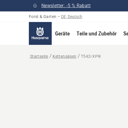
Newsletter: -5 % Rabatt
Forst & Garten
–
DE, Deutsch
Geräte
Teile und Zubehör
S
Startseite
Kettensägen
T542i XP®