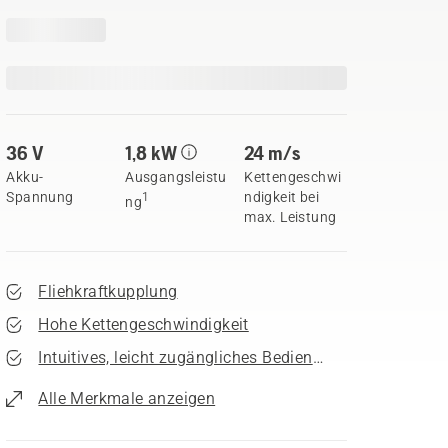
36 V
1,8 kW
24 m/s
Akku-
Ausgangsleistu
Kettengeschwi
Spannung
ndigkeit bei
1
ng
max. Leistung
Fliehkraftkupplung
Hohe Kettengeschwindigkeit
Intuitives, leicht zugängliches Bedienfeld
Alle Merkmale anzeigen