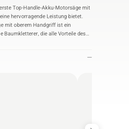
t erste Top-Handle-Akku-Motorsäge mit
 eine hervorragende Leistung bietet.
e mit oberem Handgriff ist ein
 Baumkletterer, die alle Vorteile des
n Bäumen mit der Kontrolle und der
öchten. Die hohe
chiene und die effiziente SP21G-Kette