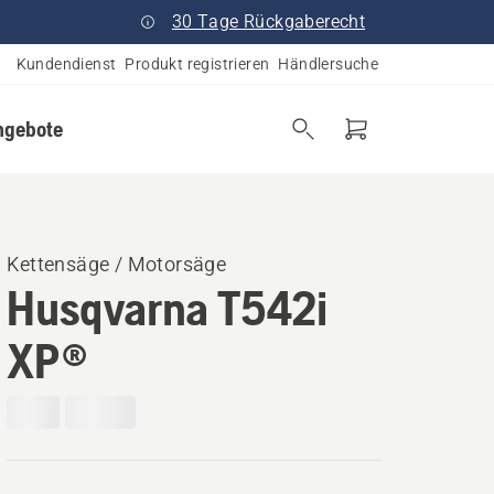
30 Tage Rückgaberecht
Kundendienst
Produkt registrieren
Händlersuche
ngebote
Kettensäge / Motorsäge
Husqvarna T542i
XP®