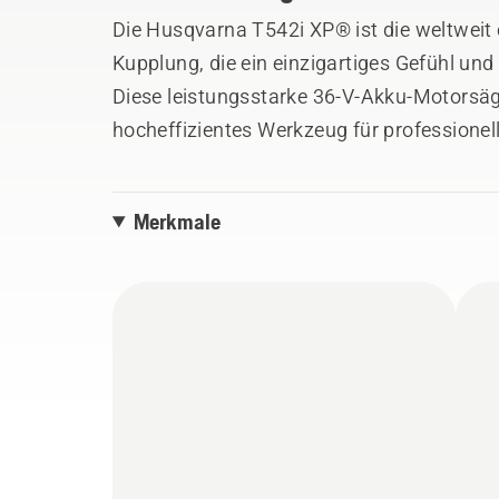
Die Husqvarna T542i XP® ist die weltwei
Kupplung, die ein einzigartiges Gefühl und
Diese leistungsstarke 36-V-Akku-Motorsäg
hocheffizientes Werkzeug für professionelle
kabellosen, elektronischen Antriebs in de
Reaktion einer Benzinsäge kombinieren m
Merkmale
Kettengeschwindigkeit, die X-PRECISION-S
sorgen für schnelle, präzise Schnitte.