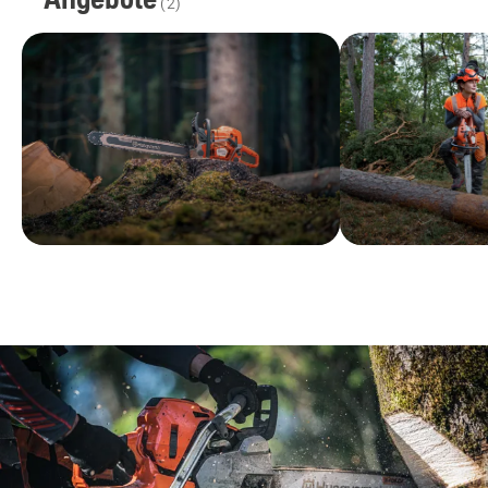
(
2
)