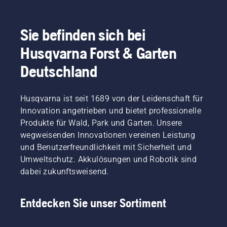
oder
Husqvarna
dieser
verwenden
T540
Aufwand
Sie bei
XP®
erheblich
Sie befinden sich bei
Bedarf
Mark III.
reduziert.
einen
Husqvarna Forst & Garten
Schraubenzieher.
Deutschland
Husqvarna ist seit 1689 von der Leidenschaft für
Innovation angetrieben und bietet professionelle
Produkte für Wald, Park und Garten. Unsere
wegweisenden Innovationen vereinen Leistung
und Benutzerfreundlichkeit mit Sicherheit und
Umweltschutz. Akkulösungen und Robotik sind
dabei zukunftsweisend.
Entdecken Sie unser Sortiment