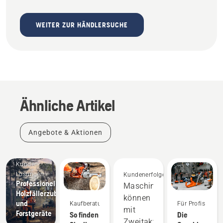
WEITER ZUR HÄNDLERSUCHE
Ähnliche Artikel
Angebote & Aktionen
Individuelle
Kunden-
Lösungen
Kundenerfolge
Geschichten
Professionelles
Maschinen
und
Holzfällerzubehör
können
Inspiration
und
Kaufberatung
Für Profis
Husqvarna
mit
Forstgeräte
So finden
Die
Tree
Zweitaktgeräten