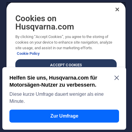
Cookies on
Husqvarna.com
By clicking “Accept Cookies”, you agree to the storing of
cookies on your device to enhance site navigation, analyze
© Husqvarna AB (publ). Alle Rechte vorbehalten. Bei
site usage, and assist in our marketing efforts.
den Preisangaben handelt es sich um unverbindliche
Cookie Policy
Preisempfehlungen in Euro inkl. der gesetzlichen
Mehrwertsteuer. Alle Preise sind unverbindliche
ACCEPT COOKIES
Preisempfehlungen (inkl. MwSt), es sei denn sie sind für
den direkten Kauf verfügbar.
DO NOT SELL OR SHARE MY PERSONAL
Cookie-Richtlinie
Nutzungsbedingungen
Datenschutzerklärung
INFORMATION
Impressum
Vermutete Verstöße melden