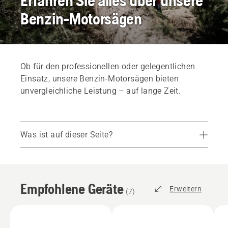
Erfahren Sie alles über unsere
Benzin-Motorsägen
Ob für den professionellen oder gelegentlichen
Einsatz, unsere Benzin-Motorsägen bieten
unvergleichliche Leistung – auf lange Zeit.
Was ist auf dieser Seite?
Empfohlene Geräte
Services
Empfohlene Geräte
Teile und Zubehör
Erweitern
(
7
)
Einen Händler in Ihrer Nähe finden