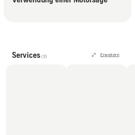
Services
Erweitern
(
3
)