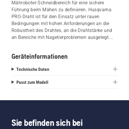
Mähroboter-Schneidbereich für eine sichere
Führung beim Mähen zu definieren. Husqvarna
PRO-Draht ist für den Einsatz unter rauen
Bedingungen mit hohen Anforderungen an die
Robustheit des Drahtes, an die Drahtstärke und
an Bereiche mit Nagetierproblemen ausgelegt.
Auch gut für Bereiche mit hohen Anforderungen
an die UV-Beständigkeit. Das Begrenzungskabel
Geräteinformationen
PRO mit seiner doppelten Isolation macht es sehr
robust und unempfindlicher gegen Kratzer und
Technische Daten
weniger attraktiv für Ungeziefer. Robust, ohne das
elektrische Signal zu beeinträchtigen und somit
Passt zum Modell
zuverlässig für Ihre täglichen Aufgaben.
Sie befinden sich bei