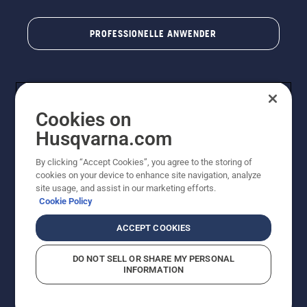
PROFESSIONELLE ANWENDER
Cookies on
Husqvarna.com
By clicking “Accept Cookies”, you agree to the storing of
cookies on your device to enhance site navigation, analyze
© Husqvarna AB (publ). Alle Rechte vorbehalten. Bei
site usage, and assist in our marketing efforts.
den Preisangaben handelt es sich um unverbindliche
Cookie Policy
Preisempfehlungen in Euro inkl. der gesetzlichen
Mehrwertsteuer. Alle Preise sind unverbindliche
ACCEPT COOKIES
Preisempfehlungen (inkl. MwSt), es sei denn sie sind für
den direkten Kauf verfügbar.
DO NOT SELL OR SHARE MY PERSONAL
Cookie-Richtlinie
Nutzungsbedingungen
Datenschutzerklärung
INFORMATION
Impressum
Vermutete Verstöße melden