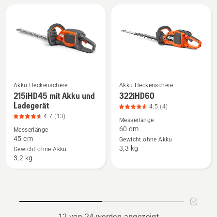
von
von
5
5
Akku Heckenschere
Akku Heckenschere
Mehr
Mehr
215iHD45 mit Akku und
322iHD60
Details
Details
Ladegerät
4.5
(4)
zu
zu
4.7
(13)
Messerlänge
215iHD45
322iHD60
60 cm
Messerlänge
mit
anzeigen,
45 cm
Gewicht ohne Akku
3,3 kg
Akku
Produktbewertung
Gewicht ohne Akku
3,2 kg
und
4.5
Ladegerät
von
anzeigen,
5
Produktbewertung
4.7
12 von 24 werden angezeigt