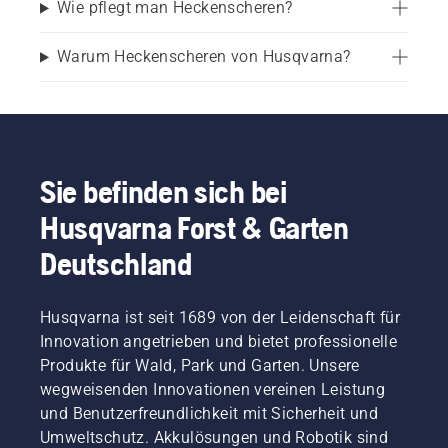
Wie pflegt man Heckenscheren?
Verschiedene Heckenscheren sind für 
Warum Heckenscheren von Husqvarna?
unterschiedliche Gartengrößen, Heckenarten und 
Schnittanforderungen ausgelegt. Kleinere, 
leichtere Heckenscheren eignen sich ideal zum 
Formen von Sträuchern, zur Pflege von Büschen 
und für leichte Schnittarbeiten, während größere 
Sie befinden sich bei
Hecken oder dichterer Bewuchs ein Gerät mit 
längeren Klingen und höherer Schneidleistung 
Husqvarna Forst & Garten
erfordern.
Deutschland
Wenn Sie diese Unterschiede kennen, können Sie 
leichter die richtige Heckenschere für Ihren Garten 
Husqvarna ist seit 1689 von der Leidenschaft für
und Ihre Anforderungen an die Heckenpflege 
Innovation angetrieben und bietet professionelle
finden. Einen ausführlicheren Vergleich der 
Produkte für Wald, Park und Garten. Unsere
Modelle und Funktionen finden Sie in unserem 
wegweisenden Innovationen vereinen Leistung
Leitfaden zu den besten Heckenscheren.
und Benutzerfreundlichkeit mit Sicherheit und
Umweltschutz. Akkulösungen und Robotik sind