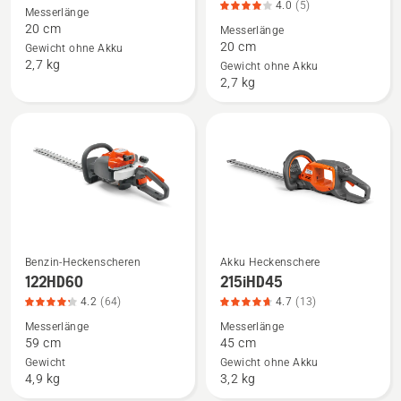
Aspire®
Aspire®
4.0
(5)
Messerlänge
Gras-
Gras-
20 cm
Messerlänge
20 cm
und
und
Gewicht ohne Akku
2,7 kg
Gewicht ohne Akku
Strauchschere
Strauchschere
2,7 kg
S20-
S20-
P4A
P4A
+
+
Verlängerung-
Verlängerung-
P4A
P4A
anzeigen,
mit
Produktbewertung
Akku
4
und
von
Ladegerät
Benzin-Heckenscheren
Akku Heckenschere
Mehr
Mehr
122HD60
215iHD45
5
anzeigen,
Details
Details
4.2
(64)
4.7
(13)
Produktbewertung
zu
zu
4
Messerlänge
Messerlänge
122HD60
215iHD45
59 cm
45 cm
von
anzeigen,
anzeigen,
Gewicht
Gewicht ohne Akku
5
Produktbewertung
Produktbewertung
4,9 kg
3,2 kg
4.2
4.7