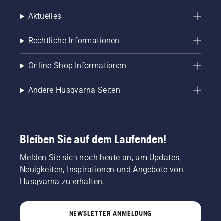
Aktuelles
Gibt an, welche Zweigdicke die Heckenschere 
Rechtliche Informationen
bewältigen kann
Online Shop Informationen
Gewicht und Ergonomie
Andere Husqvarna Seiten
Leichte, gut ausbalancierte Heckenscheren 
verringern die Ermüdung und verbessern die 
Kontrolle
Bleiben Sie auf dem Laufenden!
Melden Sie sich noch heute an, um Updates,
Reichweite
Neuigkeiten, Inspirationen und Angebote von
Husqvarna zu erhalten.
Teleskop-Heckenscheren eignen sich für hohe 
oder schwer erreichbare Hecken
NEWSLETTER ANMELDUNG