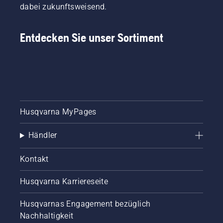
Wichtige zu 
dabei zukunftsweisend.
berücksichtigende Funktionen
Entdecken Sie unser Sortiment
Konzentrieren Sie sich beim Vergleich von 
Heckenscheren auf die Merkmale, die die 
Leistung und Benutzerfreundlichkeit 
beeinflussen:
Husqvarna MyPages
Klingenlänge
Händler
Kontakt
Längere Klingen sorgen für mehr Effizienz bei 
großen Hecken, während kürzere Klingen mehr 
Husqvarna Karriereseite
Kontrolle bei der präzisen Formgebung bieten
Husqvarnas Engagement bezüglich
Schnittleistung
Nachhaltigkeit