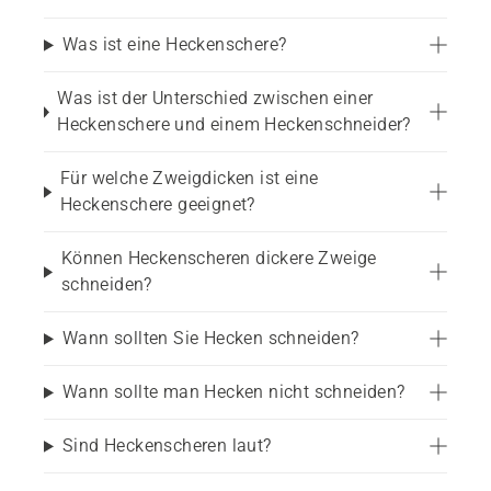
Heckenscheren eignen sich für:
Was ist eine Heckenschere?
Kleine bis große Gärten
Was ist der Unterschied zwischen einer
Regelmäßiges Heckenschneiden und 
Heckenschere und einem Heckenschneider?
Heckenpflege
Für welche Zweigdicken ist eine
Dichte, schnell wachsende oder breite Hecken
Heckenschere geeignet?
Präzise Schneide- und Formarbeiten
Können Heckenscheren dickere Zweige
schneiden?
Zurückschneiden von Sträuchern und Büschen
Wann sollten Sie Hecken schneiden?
Für Hausbesitzer und professionelle Anwender
Wann sollte man Hecken nicht schneiden?
Die richtige Heckenschere für 
Sind Heckenscheren laut?
Ihren Garten