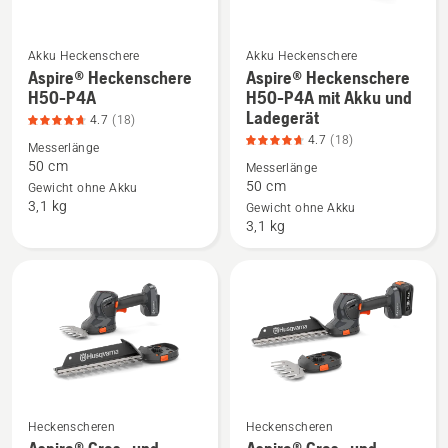
Akku Heckenschere
Akku Heckenschere
Aspire® Heckenschere
Aspire® Heckenschere
Mehr
Mehr
H50-P4A
H50-P4A mit Akku und
Details
Details
Ladegerät
4.7
(18)
zu
zu
4.7
(18)
Messerlänge
Aspire®
Aspire®
50 cm
Messerlänge
Heckenschere
Heckenschere
50 cm
Gewicht ohne Akku
H50-
H50-
3,1 kg
Gewicht ohne Akku
P4A
P4A
3,1 kg
anzeigen,
mit
Produktbewertung
Akku
4.7
und
von
Ladegerät
5
anzeigen,
Produktbewertung
4.7
von
Heckenscheren
Heckenscheren
5