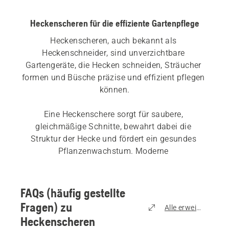
Heckenscheren für die effiziente Gartenpflege
Heckenscheren, auch bekannt als 
Heckenschneider, sind unverzichtbare 
Gartengeräte, die Hecken schneiden, Sträucher 
formen und Büsche präzise und effizient pflegen 
können.
Eine Heckenschere sorgt für saubere, 
gleichmäßige Schnitte, bewahrt dabei die 
Struktur der Hecke und fördert ein gesundes 
Pflanzenwachstum. Moderne 
Heckenschneidewerkzeuge sind leicht, 
ergonomisch und einfach zu handhaben, sodass 
sie sowohl für den gelegentlichen Einsatz als 
FAQs (häufig gestellte
auch für die regelmäßige Heckenpflege geeignet 
Fragen) zu
Alle erweitern
sind.
Heckenscheren