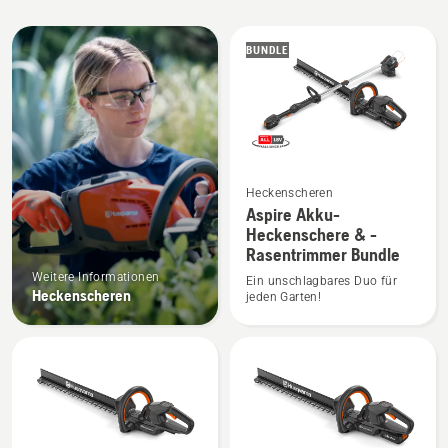
Alle
BUNDLE
Produkte
Mehr
Heckenscheren
Details
Aspire Akku-
Heckenschere & -
zu
Rasentrimmer Bundle
Aspire
Weitere Informationen
Akku-
Ein unschlagbares Duo für
Heckenscheren
jeden Garten!
Heckenschere
&
-
Rasentrimmer
Bundle
anzeigen