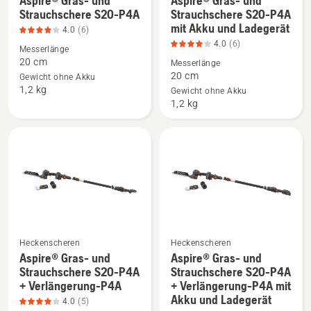
Aspire® Gras- und
Aspire® Gras- und
Mehr
Mehr
Strauchschere S20-P4A
Strauchschere S20-P4A
Details
Details
mit Akku und Ladegerät
4.0
(6)
zu
zu
4.0
(6)
Messerlänge
Aspire®
Aspire®
20 cm
Messerlänge
Gras-
Gras-
20 cm
Gewicht ohne Akku
und
und
1,2 kg
Gewicht ohne Akku
Strauchschere
Strauchschere
1,2 kg
S20-
S20-
P4A
P4A
anzeigen,
mit
Produktbewertung
Akku
4
und
von
Ladegerät
5
anzeigen,
Produktbewertung
Heckenscheren
Heckenscheren
4
Aspire® Gras- und
Aspire® Gras- und
Mehr
Mehr
von
Strauchschere S20-P4A
Strauchschere S20-P4A
Details
Details
5
+ Verlängerung-P4A
+ Verlängerung-P4A mit
Akku und Ladegerät
zu
zu
4.0
(5)