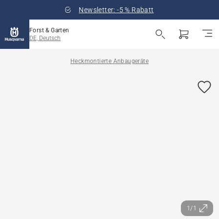
Newsletter: -5 % Rabatt
Forst & Garten
DE, Deutsch
Heckmontierte Anbaugeräte
1/1