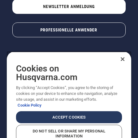
NEWSLETTER ANMELDUNG
PROFESSIONELLE ANWENDER
Cookies on
Husqvarna.com
By clicking “Accept Cookies”, you agree to the storing of
cookies on your device to enhance site navigation, analyze
© Husqvarna AB (publ). Alle Rechte vorbehalten. Bei
site usage, and assist in our marketing efforts.
den Preisangaben handelt es sich um unverbindliche
Cookie Policy
Preisempfehlungen in Euro inkl. der gesetzlichen
Mehrwertsteuer. Alle Preise sind unverbindliche
ACCEPT COOKIES
Preisempfehlungen (inkl. MwSt), es sei denn sie sind für
den direkten Kauf verfügbar.
DO NOT SELL OR SHARE MY PERSONAL
Cookie-Richtlinie
Nutzungsbedingungen
Datenschutzerklärung
INFORMATION
Impressum
Vermutete Verstöße melden