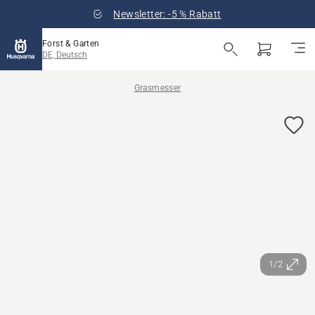
Newsletter: -5 % Rabatt
Forst & Garten
DE, Deutsch
Grasmesser
1/2