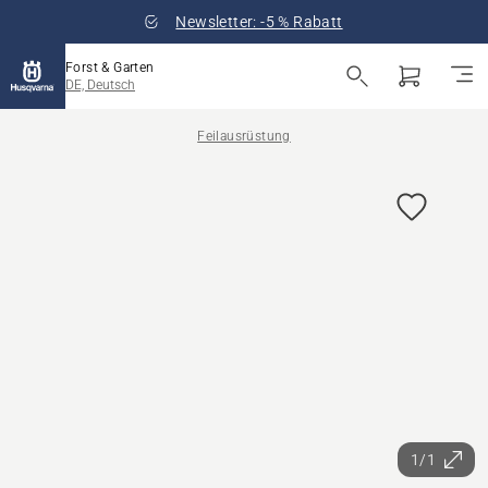
Newsletter: -5 % Rabatt
Forst & Garten
DE, Deutsch
Feilausrüstung
1/1