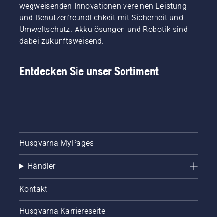
anspruchsvollsten
diesem
wegweisenden Innovationen vereinen Leistung
Kunden.
kurzen
und Benutzerfreundlichkeit mit Sicherheit und
Jedes
Video
Umweltschutz. Akkulösungen und Robotik sind
Mitglied
erfahren
unseres
dabei zukunftsweisend.
Sie, wie
Teams
Sie ein
hat
Grasmesser
Entdecken Sie unser Sortiment
langjährige
schärfen
Erfahrung
und
mit
pflegen.
unseren
Produkten.
Deshalb
arbeiten
wir sehr
Husqvarna MyPages
eng mit
unseren
Händler
Botschaftern
zusammen
und
Kontakt
berücksichtigen
ihre
Husqvarna Karriereseite
Anregungen