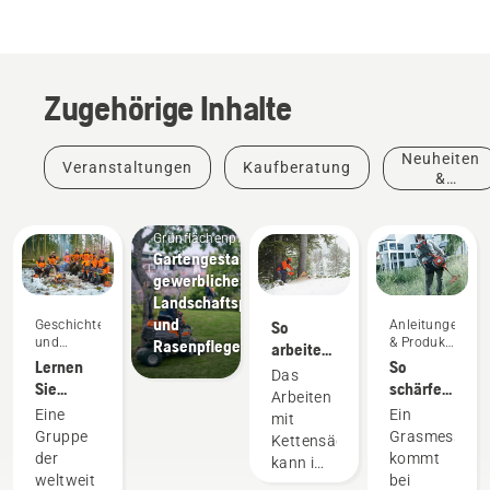
Zugehörige Inhalte
Neuheiten
Veranstaltungen
Kaufberatung
&
Produkte
Grünflächenpflege
Gartengestaltungswerkzeuge,
gewerbliche
Landschaftspflegeausrüstung
und
Geschichten
So
Anleitungen
und
& Produkt-
Rasenpflegegeräte
arbeiten
Inspiration
Leitfäden
Lernen
So
Sie mit
Das
Sie
schärfen
Ihrer
Arbeiten
unsere
Sie ein
Kettensäge
Eine
Ein
mit
Markenbotschafter
Grasmesser
bei
Gruppe
Grasmesser
Kettensägen
kennen
kaltem
der
kommt
kann im
Wetter
weltweit
bei
Winter