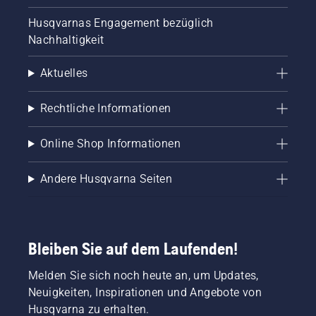
und
Husqvarnas Engagement bezüglich
Ideen bei
der
Nachhaltigkeit
Weiterentwicklung
unserer
Aktuelles
Produkte.
Zudem
Rechtliche Informationen
bringen
sie einen
reichen
Online Shop Informationen
professionellen
Erfahrungsschatz
Andere Husqvarna Seiten
auf den
Gebieten
Forst-,
Park-
oder
Bleiben Sie auf dem Laufenden!
Gartenpflege
mit. Viele
Melden Sie sich noch heute an, um Updates,
von
Neuigkeiten, Inspirationen und Angebote von
ihnen
nehmen
Husqvarna zu erhalten.