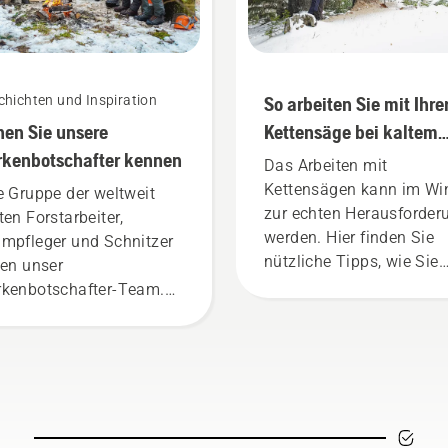
hichten und Inspiration
So arbeiten Sie mit Ihre
nen Sie unsere
Kettensäge bei kaltem
kenbotschafter kennen
Wetter
Das Arbeiten mit
Kettensägen kann im Wi
e Gruppe der weltweit
zur echten Herausforder
ten Forstarbeiter,
werden. Hier finden Sie
mpfleger und Schnitzer
nützliche Tipps, wie Sie
den unser
sicher und produktiv
kenbotschafter-Team.
arbeiten, auch wenn es
ch ihr umfassendes
draußen kalt ist.
hwissen sind sie
gezeichnete Botschafter
erer Marke, gleichzeitig
d sie aber auch unsere
pruchsvollsten Kunden.