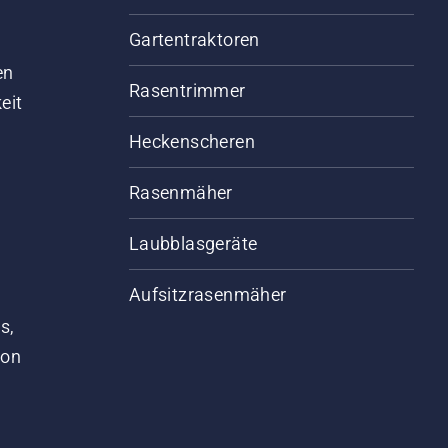
kletterer teil. Sie alle
Gartentraktoren
d
len unsere Leidenschaft
 die Natur und für
en
qvarna. Lassen Sie sich
Rasentrimmer
eit
 unserem Team
irieren.
Heckenscheren
Rasenmäher
Laubblasgeräte
Aufsitzrasenmäher
s,
von