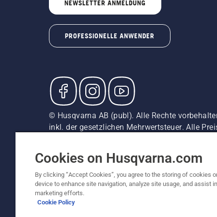
NEWSLETTER ANMELDUNG
PROFESSIONELLE ANWENDER
© Husqvarna AB (publ). Alle Rechte vorbehalte
inkl. der gesetzlichen Mehrwertsteuer. Alle Pre
direkten Kauf verfügbar.
Cookie-Richtlinie
Nutzungsbedingungen
Datenschut
Cookies on Husqvarna.com
By clicking “Accept Cookies”, you agree to the storing of cookies o
device to enhance site navigation, analyze site usage, and assist in
marketing efforts.
Cookie Policy