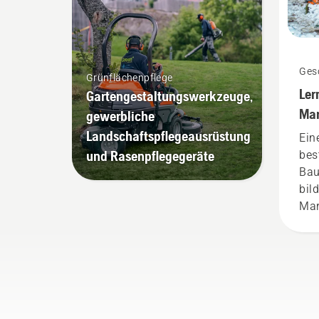
Gesc
Grünflächenpflege
Ler
Gartengestaltungswerkzeuge,
Mar
gewerbliche
Landschaftspflegeausrüstung
Ein
und Rasenpflegegeräte
bes
Bau
bil
Mar
Dur
Fac
aus
uns
sin
ans