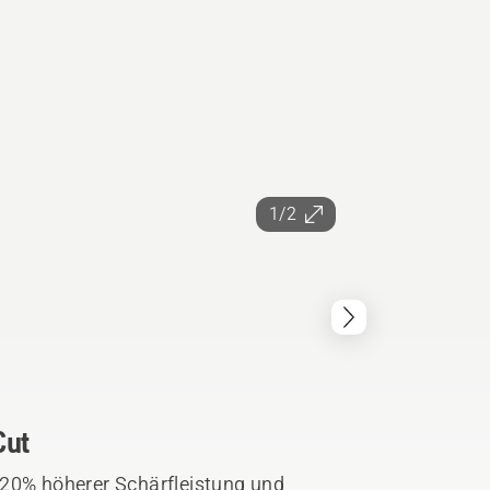
1/2
Cut
 20% höherer Schärfleistung und