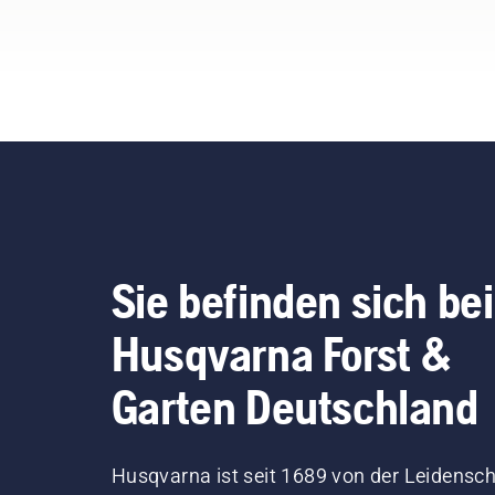
Jed
Tea
Erf
Pro
wir
Bot
und
Anr
der
unse
bri
Sie befinden sich bei
pro
Erf
Husqvarna Forst &
Geb
Gar
Garten Deutschland
ihn
an 
Mei
Husqvarna ist seit 1689 von der Leidensch
Wal