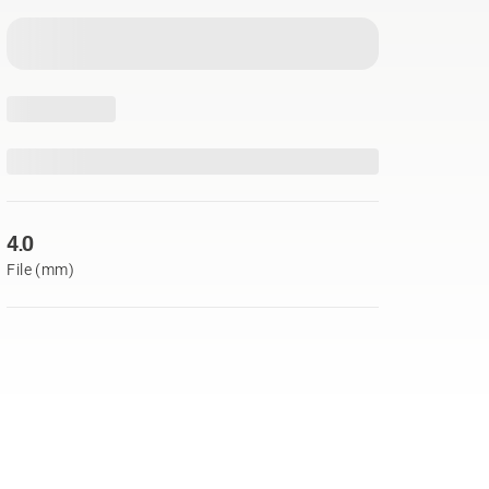
4.0
File (mm)