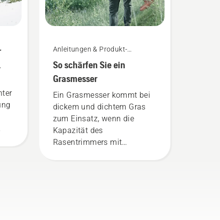
r
Anleitungen & Produkt-
Leitfäden
So schärfen Sie ein
Grasmesser
nter
Ein Grasmesser kommt bei
ung
dickem und dichtem Gras
zum Einsatz, wenn die
Kapazität des
Rasentrimmers mit
Nylonfaden ausgeschöpft
ist. Ein Grasmesser
schneidet dickes Gras
schneller und effizienter. In
diesem kurzen Video
erfahren Sie, wie Sie ein