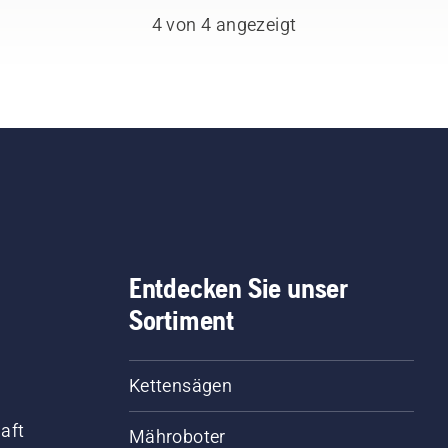
es Mitglied unseres
4 von 4 angezeigt
ms hat langjährige
ahrung mit unseren
dukten. Deshalb arbeiten
 sehr eng mit unseren
schaftern zusammen
 berücksichtigen ihre
egungen und Ideen bei
 Weiterentwicklung
rer Produkte. Zudem
ngen sie einen reichen
fessionellen
Entdecken Sie unser
ahrungsschatz auf den
Sortiment
ieten Forst-, Park- oder
tenpflege mit. Viele von
en nehmen regelmäßig
Kettensägen
internationalen
sterschaften für
aft
Mähroboter
darbeiter, Schnitzer oder