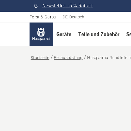
Newsletter: -5 % Rabatt
Forst & Garten
–
DE, Deutsch
Geräte
Teile und Zubehör
S
Startseite
Feilausrüstung
Husqvarna Rundfeile I