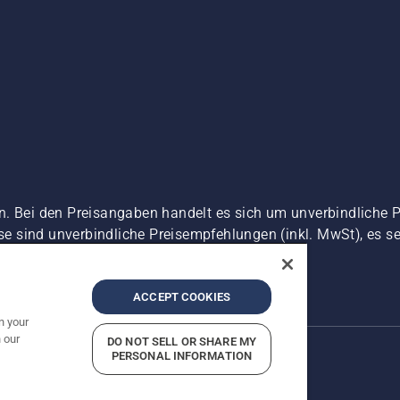
n. Bei den Preisangaben handelt es sich um unverbindliche 
ise sind unverbindliche Preisempfehlungen (inkl. MwSt), es se
zerklärung
Impressum
Vermutete Verstöße melden
ACCEPT COOKIES
n your
 our
DO NOT SELL OR SHARE MY
PERSONAL INFORMATION