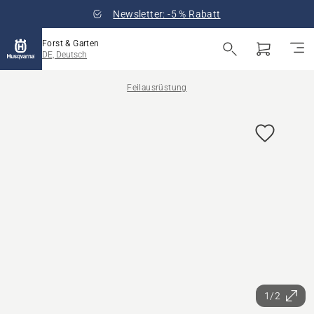
Newsletter: -5 % Rabatt
Forst & Garten
DE, Deutsch
Feilausrüstung
1/2