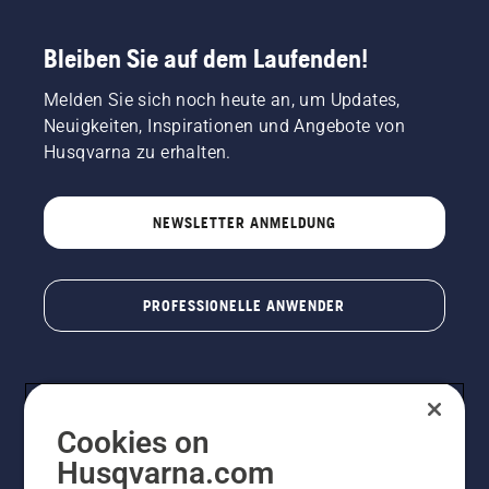
Park-
oder
Bleiben Sie auf dem Laufenden!
Gartenpflege
mit. Viele
Melden Sie sich noch heute an, um Updates,
von
Neuigkeiten, Inspirationen und Angebote von
ihnen
nehmen
Husqvarna zu erhalten.
regelmäßig
an
international
NEWSLETTER ANMELDUNG
Meisterschaf
für
Waldarbeiter,
Schnitzer
PROFESSIONELLE ANWENDER
oder
Baumklettere
teil. Sie
alle
teilen
unsere
Cookies on
Leidenschaft
Husqvarna.com
für die