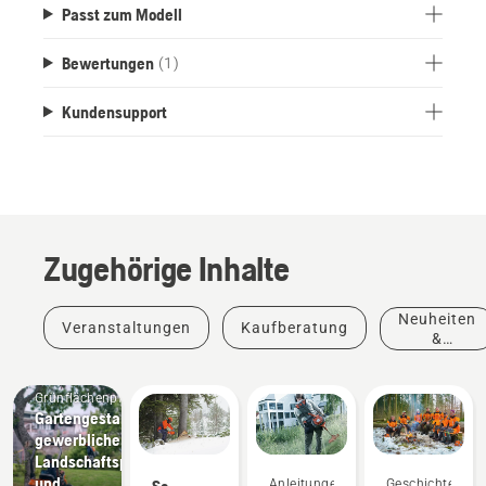
Passt zum Modell
Bewertungen
(1)
Kundensupport
Zugehörige Inhalte
Neuheiten
Veranstaltungen
Kaufberatung
&
Produkte
Grünflächenpflege
Gartengestaltungswerkzeuge,
gewerbliche
Landschaftspflegeausrüstung
und
So
Anleitungen
Geschichten