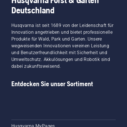
schneidet
unserer
wenn es
Deutschland
dickes
Marke,
draußen
Gras
gleichzeitig
kalt ist.
schneller
sind sie
Husqvarna ist seit 1689 von der Leidenschaft für
und
aber
Innovation angetrieben und bietet professionelle
effizienter.
auch
In
unsere
Produkte für Wald, Park und Garten. Unsere
diesem
anspruchsvol
wegweisenden Innovationen vereinen Leistung
kurzen
Kunden.
und Benutzerfreundlichkeit mit Sicherheit und
Video
Jedes
Umweltschutz. Akkulösungen und Robotik sind
erfahren
Mitglied
dabei zukunftsweisend.
Sie, wie
unseres
Sie ein
Teams
Grasmesser
hat
Entdecken Sie unser Sortiment
schärfen
langjährige
und
Erfahrung
pflegen.
mit
unseren
Produkten.
Deshalb
arbeiten
wir sehr
Husqvarna MyPages