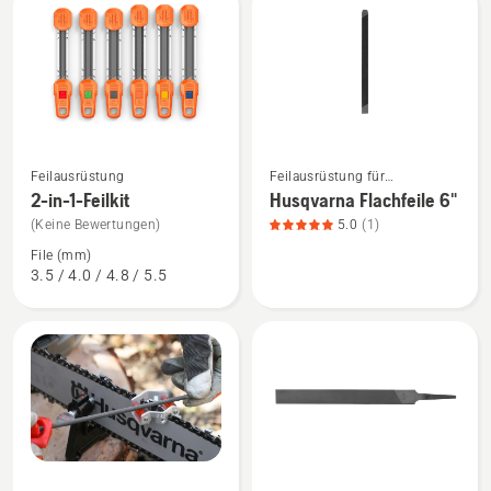
Produkte
Mehr
Mehr
Feilausrüstung
Feilausrüstung für
Details
Details
Motorsägen
2-in-1-Feilkit
Husqvarna Flachfeile 6"
zu
zu
(Keine Bewertungen)
5.0
(1)
2-
Husqvarna
File (mm)
in-
Flachfeile
3.5 / 4.0 / 4.8 / 5.5
1-
6"
Feilkit
anzeigen,
anzeigen
Produktbewertung
5
von
5