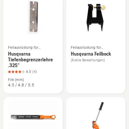
Produktbewertung
5
4.5
von
5
Feilausrüstung für
Feilausrüstung für
Mehr
Mehr
Motorsägen
Motorsägen
Husqvarna
Husqvarna Feilbock
Details
Details
Tiefenbegrenzerlehre
(Keine Bewertungen)
zu
zu
.325"
Husqvarna
Husqvarna
4.0
(4)
Tiefenbegrenzerlehre
Feilbock
File (mm)
.325"
anzeigen
4.5 / 4.8 / 5.5
anzeigen,
Produktbewertung
4
von
5