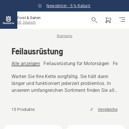
Newsletter: -5 % Rabatt
Forst & Garten
DE, Deutsch
Startseite
Feilausrüstung
Alle anzeigen
Feilausrüstung für Motorsägen
Feilaus
Warten Sie Ihre Kette sorgfältig. Sie hält dann
länger und funktioniert jederzeit problemlos. In
unserem umfangreichen Sortiment finden Sie alle
dafür erforderlichen Feilwerkzeuge.
15 Produkte
Vergleiche
Alle