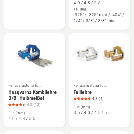
Husqvarna
Husqvarna
4.0 / 4.8 / 5.5
Feilengriff
Feilenset
Teilung
.325" / .325" mini / .404" /
Rundfeile,
anzeigen,
1/4" / 3/8" / 3/8" mini
Kunststoff
Produktbewertung
anzeigen,
3.9
Produktbewertung
von
5
5
von
5
Mehr
Mehr
Feilausrüstung für
Feilausrüstung für
Details
Details
Motorsägen
Motorsägen
Husqvarna Kombilehre
Feillehre
3/8" Halbmeißel
zu
zu
4.8
(4)
Husqvarna
Feillehre
4.5
(13)
File (mm)
Kombilehre
anzeigen,
3.5 / 4.0 / 4.5 / 5.5
File (mm)
4.0 / 4.8 / 5.5
3/8"
Produktbewertung
Halbmeißel
4.8
anzeigen,
von