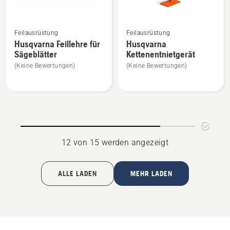
Mehr
Mehr
Feilausrüstung
Feilausrüstung
Details
Details
Husqvarna Feillehre für
Husqvarna
zu
zu
Sägeblätter
Kettenentnietgerät
Husqvarna
Husqvarna
(Keine Bewertungen)
(Keine Bewertungen)
Feillehre
Kettenentnietgerät
für
anzeigen
Sägeblätter
anzeigen
12 von 15 werden angezeigt
ALLE LADEN
MEHR LADEN