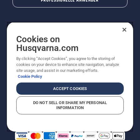
Cookies on
Husqvarna.com
By clicking “Accept Cookies”, you agree to the storing of
cookies on your device to enhance site navigation, analyze
© Husqvarna AB (publ). Alle Rechte vorbehalten. Bei
site usage, and assist in our marketing efforts.
den Preisangaben handelt es sich um unverbindliche
Cookie Policy
Preisempfehlungen in Euro inkl. der gesetzlichen
Mehrwertsteuer. Alle Preise sind unverbindliche
ACCEPT COOKIES
Preisempfehlungen (inkl. MwSt), es sei denn sie sind für
den direkten Kauf verfügbar.
DO NOT SELL OR SHARE MY PERSONAL
Cookie-Richtlinie
Nutzungsbedingungen
Datenschutzerklärung
INFORMATION
Impressum
Vermutete Verstöße melden