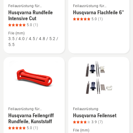
Feilausrüstung für
Feilausrüstung für
Mehr
Mehr
Hochentaster
Motorsägen
Husqvarna Rundfeile
Husqvarna Flachfeile 6"
Details
Details
Intensive Cut
5.0
(1)
zu
zu
5.0
(1)
Husqvarna
Husqvarna
File (mm)
Rundfeile
Flachfeile
3.5 / 4.0 / 4.5 / 4.8 / 5.2 /
Intensive
6"
5.5
Cut
anzeigen,
anzeigen,
Produktbewertung
Produktbewertung
5
5
von
von
5
5
Feilausrüstung für
Feilausrüstung
Mehr
Mehr
Motorsägen
Husqvarna Feilengriff
Husqvarna Feilenset
Details
Details
Rundfeile, Kunststoff
3.9
(7)
zu
zu
5.0
(1)
File (mm)