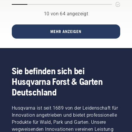
Antwort
sorgen?
auf die
Und falls
10 von 64 angezeigt
Frage:
ja, was
Wird der
sind die
Rasen
Vorteile?“
MEHR ANZEIGEN
eines
Das Zitat
Fußballfelds
stammt
besser,
von
wenn er
Simeon
mit
Liljenberg,
einem
Chefplatzwart
Sie befinden sich bei
Automower®-
im
Mähroboter
schwedischen
Husqvarna Forst & Garten
gepflegt
Fußballnationalstadion
wird, als
Friends
Deutschland
wenn
Arena.
das
Und die
Mähen
Ergebnisse,
Husqvarna ist seit 1689 von der Leidenschaft für
mit
die er
Innovation angetrieben und bietet professionelle
einem
erwartet,
herkömmlichen
Produkte für Wald, Park und Garten. Unsere
werden
Rasenmäher
von
wegweisenden Innovationen vereinen Leistung