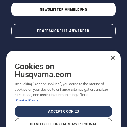
NEWSLETTER ANMELDUNG
PROFESSIONELLE ANWENDER
Cookies on
Husqvarna.com
By clicking “Accept Cookies”, you agree to the storing of
cookies on your device to enhance site navigation, analyze
© Husqvarna AB (publ). Alle Rechte vorbehalten. Bei
site usage, and assist in our marketing efforts.
den Preisangaben handelt es sich um unverbindliche
Cookie Policy
Preisempfehlungen in Euro inkl. der gesetzlichen
Mehrwertsteuer. Alle Preise sind unverbindliche
ACCEPT COOKIES
Preisempfehlungen (inkl. MwSt), es sei denn sie sind für
den direkten Kauf verfügbar.
DO NOT SELL OR SHARE MY PERSONAL
Cookie-Richtlinie
Nutzungsbedingungen
Datenschutzerklärung