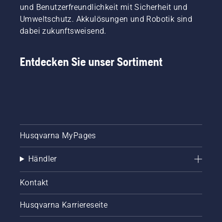
erfolgt?
einem
und Benutzerfreundlichkeit mit Sicherheit und
Unser
Test
Umweltschutz. Akkulösungen und Robotik sind
Richter
kommen,
dabei zukunftsweisend.
und
der kurz
Juror,
vor der
zurück
Durchführung
Entdecken Sie unser Sortiment
am Ort
steht.
des
Dabei
Geschehens,
wird die
ist
eine
Simeon
Hälfte
Liljenberg,
eines
Chefplatzwart
Rasenplatzes
des
von
Husqvarna MyPages
schwedischen
einem
Nationalfußballstadions
professionellen
Händler
Friends
Automower®-
Arena.
Mähroboter
Bereit?
und die
Kontakt
Los
andere
geht‘s.
Seite mit
Husqvarna Karriereseite
einem
Aufsitzmäher