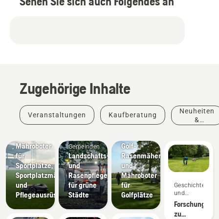
Sehen Sie sich auch Folgendes an
Zugehörige Inhalte
Neuheiten
Veranstaltungen
Kaufberatung
&
Produkte
Sportvereine
Golfplätze
Mähroboter
Golf-
Gemeinden
für
Landschafts-
Rasenmäher
Sportplätze,
und
und
Sportplatzmäher
Rasenpflegegeräte
Mähroboter
und
für grüne
für
Geschichten
und
Pflegeausrüstung
Städte
Golfplätze
Inspiration
Forschung
zu