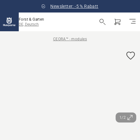
Newsletter: -5 % Rabatt
Forst & Garten
DE, Deutsch
CEORA™ - modules
1/2