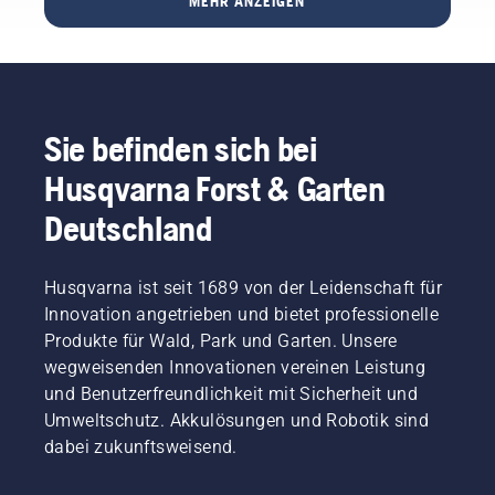
ausgestattet
MEHR ANZEIGEN
Das Zitat
zeitaufwändigeren
Mähroboter
ist,
stammt
zusätzlichen
gepflegt
täglich
von
Arbeiten
wird, als
eine
Simeon
führen
wenn
Fläche
Liljenberg,
können.
das
von bis
Chefplatzwart
Die
Mähen
zu drei
Sie befinden sich bei
im
Frage
mit
normal
schwedischen
ist:
einem
großen
Husqvarna Forst & Garten
Fußballnationalstadion
Bewässern
herkömmlichen
Fairways
Friends
wir im
Rasenmäher
Deutschland
mähen.
Arena.
Allgemeinen
erfolgt?
Das
Und die
zu viel?
Unser
neue
Ergebnisse,
Richter
Husqvarna ist seit 1689 von der Leidenschaft für
Mähdeck
die er
und
ist nicht
Innovation angetrieben und bietet professionelle
erwartet,
Juror,
auf das
Produkte für Wald, Park und Garten. Unsere
werden
zurück
Mähen
von
wegweisenden Innovationen vereinen Leistung
am Ort
von
einem
und Benutzerfreundlichkeit mit Sicherheit und
des
Fairways
Test
Geschehens,
Umweltschutz. Akkulösungen und Robotik sind
beschränkt
kommen,
ist
- mit
dabei zukunftsweisend.
der kurz
Simeon
einer
vor der
Liljenberg,
elektrischen
Durchführung