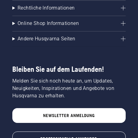
häufigeres
liefern?
Mähen,
Rechtliche Informationen
Kosteneinsparungen
und
Online Shop Informationen
kann die
CO2-
Emissionen
Andere Husqvarna Seiten
während
der
Lebensdauer
der
Bleiben Sie auf dem Laufenden!
Maschine
im
Melden Sie sich noch heute an, um Updates,
Vergleich
zu einem
Neuigkeiten, Inspirationen und Angebote von
Husqvarna
Husqvarna zu erhalten.
P 525DX
Aufsitzmäher
mit
NEWSLETTER ANMELDUNG
Dieselantrieb
um bis
zu 83 %
reduzieren.