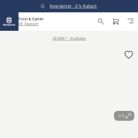
Newsletter: -5 % Rabatt
Forst & Garten
DE, Deutsch
CEORA™ - modules
1/2