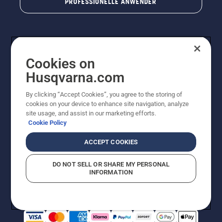
PROFESSIONELLE ANWENDER
Cookies on
Husqvarna.com
By clicking “Accept Cookies”, you agree to the storing of
cookies on your device to enhance site navigation, analyze
© Husqvarna AB (publ). Alle Rechte vorbehalten. Bei
site usage, and assist in our marketing efforts.
den Preisangaben handelt es sich um unverbindliche
Cookie Policy
Preisempfehlungen in Euro inkl. der gesetzlichen
Mehrwertsteuer. Alle Preise sind unverbindliche
ACCEPT COOKIES
Preisempfehlungen (inkl. MwSt), es sei denn sie sind für
den direkten Kauf verfügbar.
DO NOT SELL OR SHARE MY PERSONAL
Cookie-Richtlinie
Nutzungsbedingungen
Datenschutzerklärung
INFORMATION
Impressum
Vermutete Verstöße melden