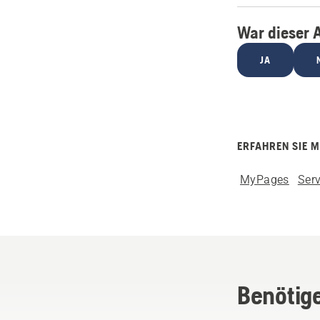
War dieser A
JA
ERFAHREN SIE 
MyPages
Serv
Benötige