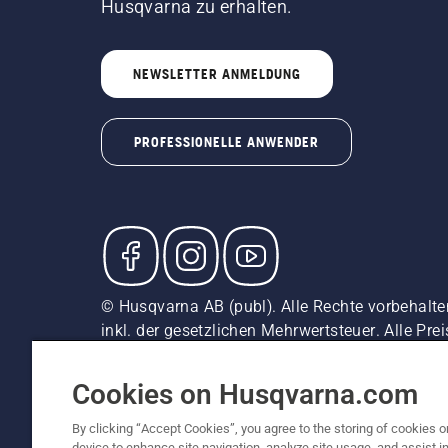
Husqvarna zu erhalten.
NEWSLETTER ANMELDUNG
PROFESSIONELLE ANWENDER
© Husqvarna AB (publ). Alle Rechte vorbehalte
inkl. der gesetzlichen Mehrwertsteuer. Alle Pre
direkten Kauf verfügbar.
Cookie-Richtlinie
Nutzungsbedingungen
Datenschut
Cookies on Husqvarna.com
By clicking “Accept Cookies”, you agree to the storing of cookies o
device to enhance site navigation, analyze site usage, and assist in