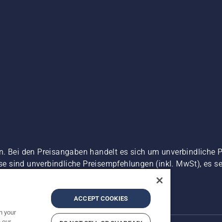
n. Bei den Preisangaben handelt es sich um unverbindliche 
ise sind unverbindliche Preisempfehlungen (inkl. MwSt), es se
zerklärung
Impressum
Vermutete Verstöße melden
ACCEPT COOKIES
n your
 our