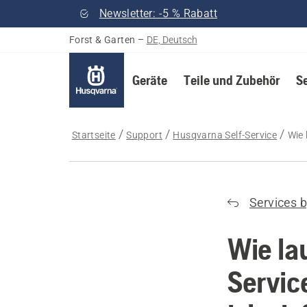
Newsletter: -5 % Rabatt
Forst & Garten
–
DE, Deutsch
Geräte
Teile und Zubehör
S
Startseite
Support
Husqvarna Self-Service
Wie 
Services 
Wie la
Servic