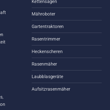
Kettensägen
aft
Mähroboter
Gartentraktoren
d
en
Rasentrimmer
eit
Heckenscheren
Rasenmäher
Laubblasgeräte
Aufsitzrasenmäher
s,
von