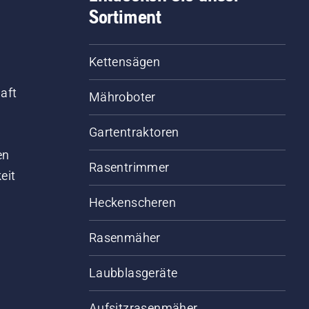
Sortiment
Kettensägen
aft
Mähroboter
Gartentraktoren
d
en
Rasentrimmer
eit
Heckenscheren
Rasenmäher
Laubblasgeräte
Aufsitzrasenmäher