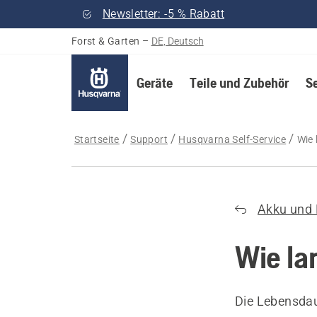
Newsletter: -5 % Rabatt
Forst & Garten
–
DE, Deutsch
Geräte
Teile und Zubehör
S
Startseite
Support
Husqvarna Self-Service
Wie 
Akku und 
Wie la
Die Lebensda