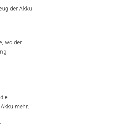
eug der Akku
e, wo der
ung
die
 Akku mehr.
.