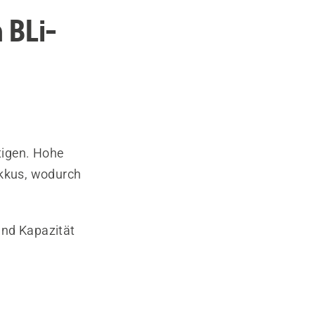
 BLi-
tigen. Hohe
kkus, wodurch
und Kapazität