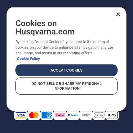
Cookies on
Husqvarna.com
By clicking “Accept Cookies”, you agree to the storing of
cookies on your device to enhance site navigation, analyze
© Husqvarna AB (publ). Alle Rechte vorbehalten. Bei
site usage, and assist in our marketing efforts.
den Preisangaben handelt es sich um unverbindliche
Cookie Policy
Preisempfehlungen in Euro inkl. der gesetzlichen
Mehrwertsteuer. Alle Preise sind unverbindliche
ACCEPT COOKIES
Preisempfehlungen (inkl. MwSt), es sei denn sie sind für
den direkten Kauf verfügbar.
DO NOT SELL OR SHARE MY PERSONAL
Cookie-Richtlinie
Nutzungsbedingungen
Datenschutzerklärung
INFORMATION
Impressum
Vermutete Verstöße melden