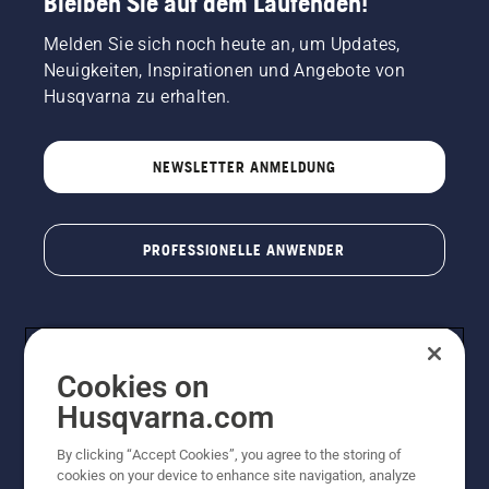
Bleiben Sie auf dem Laufenden!
Melden Sie sich noch heute an, um Updates,
Neuigkeiten, Inspirationen und Angebote von
Husqvarna zu erhalten.
NEWSLETTER ANMELDUNG
PROFESSIONELLE ANWENDER
Cookies on
Husqvarna.com
By clicking “Accept Cookies”, you agree to the storing of
cookies on your device to enhance site navigation, analyze
© Husqvarna AB (publ). Alle Rechte vorbehalten. Bei