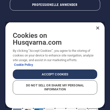
PROFESSIONELLE ANWENDER
Cookies on
Husqvarna.com
By clicking “Accept Cookies”, you agree to the storing of
cookies on your device to enhance site navigation, analyze
© Husqvarna AB (publ). Alle Rechte vorbehalten. Bei
site usage, and assist in our marketing efforts.
den Preisangaben handelt es sich um unverbindliche
Cookie Policy
Preisempfehlungen in Euro inkl. der gesetzlichen
Mehrwertsteuer. Alle Preise sind unverbindliche
ACCEPT COOKIES
Preisempfehlungen (inkl. MwSt), es sei denn sie sind für
den direkten Kauf verfügbar.
DO NOT SELL OR SHARE MY PERSONAL
Cookie-Richtlinie
Nutzungsbedingungen
Datenschutzerklärung
INFORMATION
Impressum
Vermutete Verstöße melden