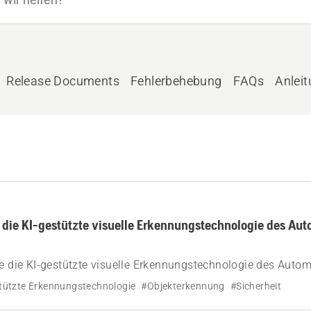
Release Documents
Fehlerbehebung
FAQs
Anlei
t die KI-gestützte visuelle Erkennungstechnologie des A
ie die KI-gestützte visuelle Erkennungstechnologie des Aut
wendet wird. Dieses fortschrittliche Kamerasystem für intell
tützte Erkennungstechnologie
#Objekterkennung
#Sicherheit
g und zur Unterstützung der Navigation in Bereichen mit sc