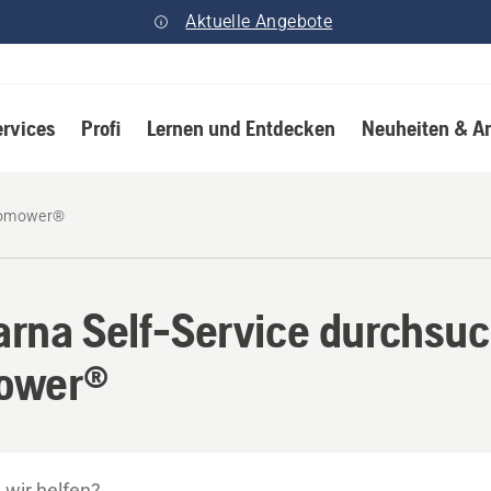
Aktuelle Angebote
ervices
Profi
Lernen und Entdecken
Neuheiten & A
omower®
rna Self-Service durchsuc
ower®