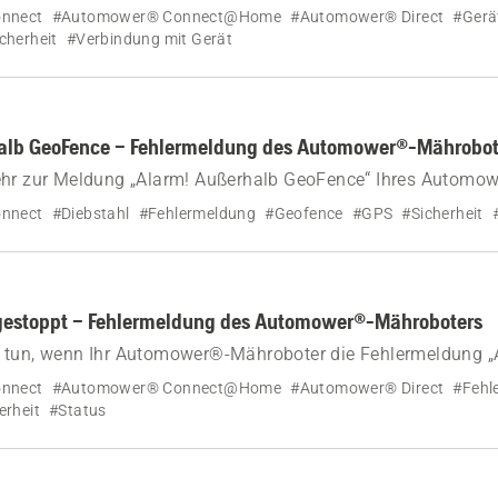
mower® Mähroboter herzustellen und sicherzustellen, dass n
nnect
#Automower® Connect@Home
#Automower® Direct
#Gerä
 zugreifen können.
cherheit
#Verbindung mit Gerät
alb GeoFence – Fehlermeldung des Automower®-Mährobot
ehr zur Meldung „Alarm! Außerhalb GeoFence“ Ihres Automo
d weitere Informationen zu häufigen Ursachen und Lösunge
nnect
#Diebstahl
#Fehlermeldung
#Geofence
#GPS
#Sicherheit
gestoppt – Fehlermeldung des Automower®-Mähroboters
 tun, wenn Ihr Automower®-Mähroboter die Fehlermeldung „A
t
nnect
#Automower® Connect@Home
#Automower® Direct
#Fehl
erheit
#Status