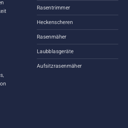
en
Rasentrimmer
eit
Heckenscheren
Rasenmäher
Laubblasgeräte
Aufsitzrasenmäher
s,
von