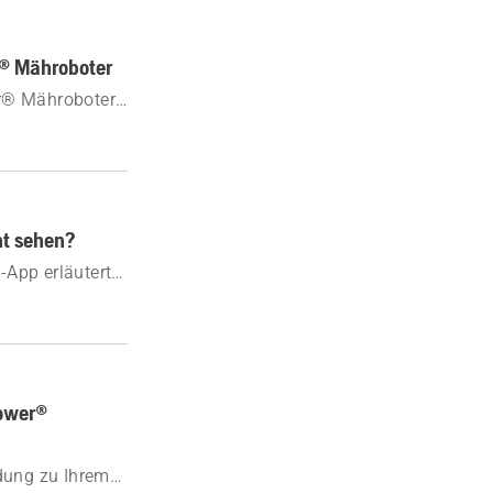
r® Mähroboter
er® Mähroboter
nrichten.
ht sehen?
App erläutert.
rfolgung
ower®
ndung zu Ihrem