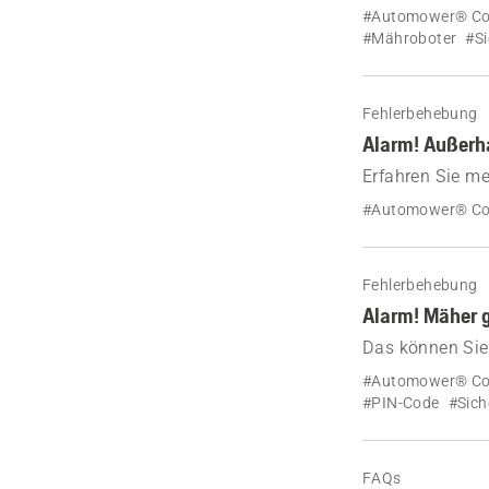
Husqvarna Auto
#Automower® Co
Benutzer darauf
#Mähroboter
#Si
Fehlerbehebung
Alarm! Außerh
Erfahren Sie m
Mähroboters un
#Automower® Co
Fehlerbehebung
Alarm! Mäher 
Das können Sie
Mäher gestopp
#Automower® Co
#PIN-Code
#Sich
FAQs