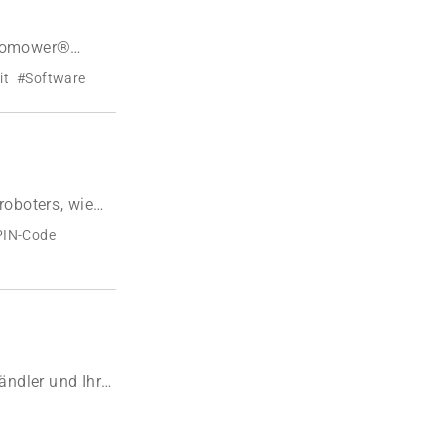
utomower®
it
#Software
oboters, wie
PIN-Code
ndler und Ihrer