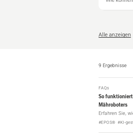
können
wir
helfen?
Alle anzeigen
9 Ergebnisse
FAQs
So funktionier
Mähroboters
Erfahren Sie, w
Mähroboters ver
#EPOS®
#KI-ges
Objekterkennun