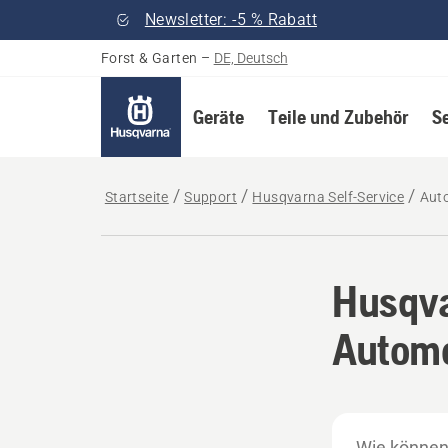
Newsletter: -5 % Rabatt
Forst & Garten
–
DE, Deutsch
Geräte
Teile und Zubehör
S
Startseite
Support
Husqvarna Self-Service
Aut
Husqva
Autom
Wie