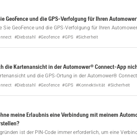
len verbessert die Rasenpflege und schützt Ihre Privatsphäre.
Sie GeoFence und die GPS-Verfolgung für Ihren Automowe
wie Sie GeoFence und die GPS-Verfolgung für Ihren Automow
ower® Connect-App oder das Mäher-Display aktivieren und ei
nnect
#Diebstahl
#Geofence
#GPS
#Sicherheit
h die Kartenansicht in der Automower® Connect-App nic
artenansicht und die GPS-Ortung in der Automower® Connect-
wie Bluetooth-, WLAN- und Mobilfunkverbindungen die Nachve
nnect
#Diebstahl
#Geofence
#GPS
#Konnektivität
#Sicherheit
hne meine Erlaubnis eine Verbindung mit meinem Autom
stellen?
gründen ist der PIN-Code immer erforderlich, um eine Verbi