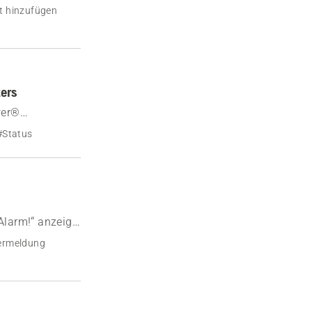
ur autorisierte
t hinzufügen
ers
wer®
n.
#Status
larm!“ anzeigt.
ermeldung