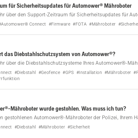
aum für Sicherheitsupdates für Automower® Mähroboter
ehr über den Support-Zeitraum für Sicherheitsupdates für A
 FOTA (Firmware Over the Air) unterstützen
#Automower® Connect
#Firmware
#FOTA
#Mähroboter
#Sicherhe
ert das Diebstahlschutzsystem von Automower®?
ehr über die Diebstahlschutzsysteme Ihres Automower®-Mähr
llationssperre und GeoFence.
nnect
#Diebstahl
#Geofence
#GPS
#Installation
#Mähroboter
#
rrfunktion
r®-Mähroboter wurde gestohlen. Was muss ich tun?
en gestohlenen Automower®-Mähroboter der Polizei, Ihrem Hä
erung.
nnect
#Diebstahl
#Mähroboter
#Sicherheit