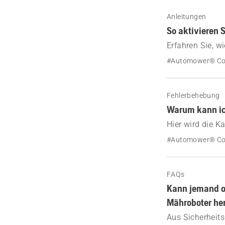
Satellitensigna
Anleitungen
So aktivieren 
Erfahren Sie, 
über die Autom
#Automower® Co
Fehlerbehebung
Warum kann ic
Hier wird die K
Erfahren Sie, 
#Automower® Co
beeinflussen.
FAQs
Kann jemand o
Mähroboter her
Aus Sicherheits