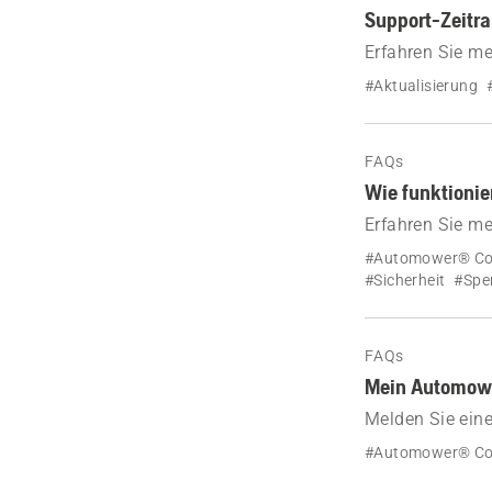
Support-Zeitr
Erfahren Sie m
Mähroboter, die
#Aktualisierung
FAQs
Wie funktioni
Erfahren Sie m
PIN-Code, Insta
#Automower® Co
#Sicherheit
#Spe
FAQs
Mein Automowe
Melden Sie ein
Hausratversich
#Automower® Co