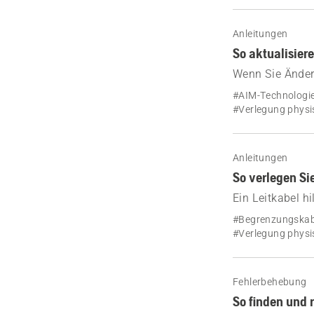
Anleitungen
So aktualisiere
Wenn Sie Änder
mit einem phys
#AIM-Technologi
erstellen. Erfah
#Verlegung physi
Anleitungen
So verlegen Si
Ein Leitkabel 
Begrenzungskabe
#Begrenzungskabe
und wie Sie es i
#Verlegung physi
Fehlerbehebung
So finden und 