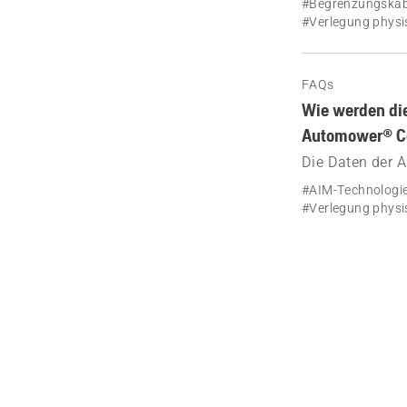
#Begrenzungskabe
#Verlegung physi
FAQs
Wie werden die
Automower® C
Die Daten der 
Begrenzungskab
#AIM-Technologi
Automower® Co
#Verlegung physi