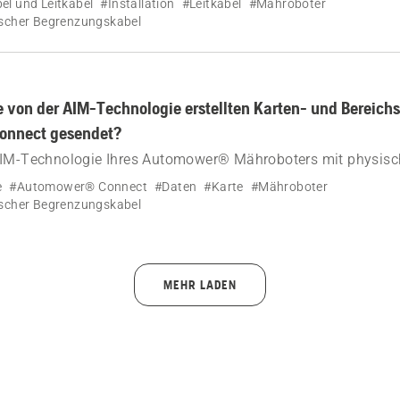
l und Leitkabel
#Installation
#Leitkabel
#Mähroboter
scher Begrenzungskabel
 von der AIM-Technologie erstellten Karten- und Bereich
onnect gesendet?
AIM-Technologie Ihres Automower® Mähroboters mit physis
el werden über WLAN oder mithilfe von Mobilfunktechnolog
e
#Automower® Connect
#Daten
#Karte
#Mähroboter
nnect gesendet.
scher Begrenzungskabel
MEHR LADEN