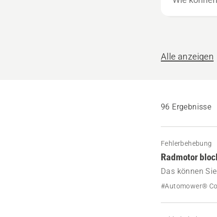
können
wir
helfen?
Alle anzeigen
96 Ergebnisse
Fehlerbehebung
Radmotor bloc
Das können Sie
blockiert“ anzei
#Automower® C