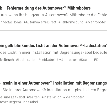
eb – Fehlermeldung des Automower® Mähroboters
 tun, wenn Ihr Husqvarna Automower® Mähroboter die Fehl
b“ anzeigt.
onnect@Home
#Automower® Direct
#Fehlermeldung
#Mähroboter
in gelb blinkendes Licht an der Automower®-Ladestation
ndes Licht in einer Installation mit Begrenzungskabel bedeute
ädigt oder getrennt ist. Mehr erfahren.
belbruch
#Ladestation
#Leitkabel
#Mähroboter
#Status-LED
ie Inseln in einer Automower® Installation mit Begrenzung
ie Sie in Ihrer Automower® Installation mit physischem Beg
n, um bestimmte Bereiche wie Blumenbeete und Steingärten 
l und Leitkabel
#Garten
#Installation
#Mähroboter
tes und präzises Mähen zu gewährleisten.
scher Begrenzungskabel