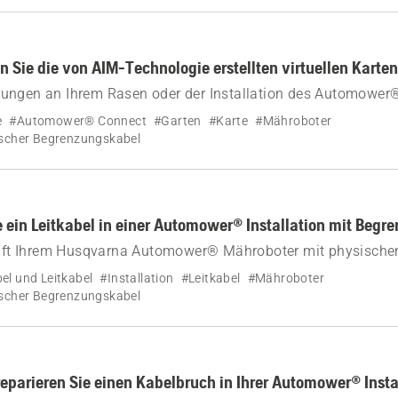
n Sie die von AIM-Technologie erstellten virtuellen Karten
ungen an Ihrem Rasen oder der Installation des Automower
ischen Begrenzungskabel vornehmen, können Sie eine neue vi
e
#Automower® Connect
#Garten
#Karte
#Mähroboter
ren Sie, wie.
scher Begrenzungskabel
e ein Leitkabel in einer Automower® Installation mit Beg
hilft Ihrem Husqvarna Automower® Mähroboter mit physisch
l, seinen Weg zur Ladestation zu finden. Erfahren Sie, wie e
l und Leitkabel
#Installation
#Leitkabel
#Mähroboter
nstallieren.
scher Begrenzungskabel
reparieren Sie einen Kabelbruch in Ihrer Automower® Insta