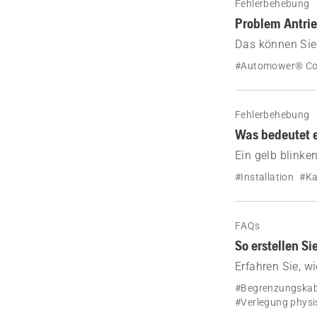
Fehlerbehebung
Problem Antri
Das können Sie
„Problem Antrie
#Automower® C
Fehlerbehebung
Was bedeutet e
Ein gelb blinke
Leitkabel besch
#Installation
#Ka
FAQs
So erstellen S
Erfahren Sie, w
Inseln erstelle
#Begrenzungskabe
so ein effizien
#Verlegung physi