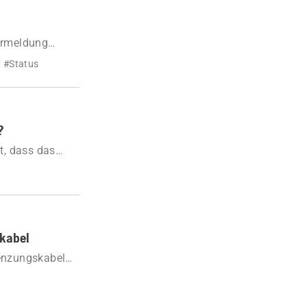
ermeldung
#Status
?
t, dass das
skabel
renzungskabel
zu schützen und