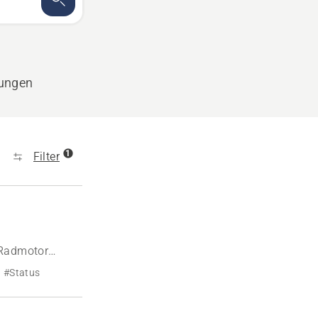
tungen
1
Filter
„Radmotor
#Status