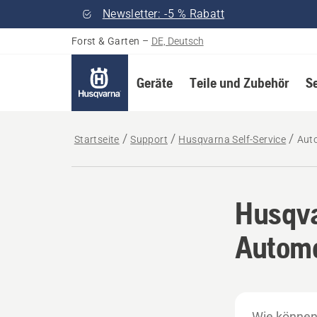
Newsletter: -5 % Rabatt
Forst & Garten
–
DE, Deutsch
Geräte
Teile und Zubehör
S
Startseite
Support
Husqvarna Self-Service
Aut
Husqva
Autom
Wie