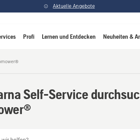
Aktuelle Angebote
ervices
Profi
Lernen und Entdecken
Neuheiten & A
omower®
rna Self-Service durchsuc
ower®