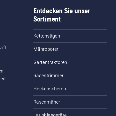
Entdecken Sie unser
Sortiment
Kettensägen
aft
Mähroboter
Gartentraktoren
d
en
Rasentrimmer
eit
Heckenscheren
Rasenmäher
Laubblasgeräte