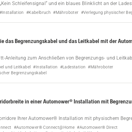
Kein Schleifensignal“ und ein blaues Blinklicht an der Lade
Video an und befolgen Sie unsere Schritt-für-Schritt-Anweis
#Installation
#Kabelbruch
#Mähroboter
#Verlegung physischer Be
Ihrer Automower® Installation zu finden und zu reparieren.
Sie das Begrenzungskabel und das Leitkabel mit der Aut
ritt-Anleitung zum Anschließen von Begrenzungs- und Leitkab
 Ihren Husqvarna Automower® Mähroboter, einschließlich Tip
l und Leitkabel
#Installation
#Ladestation
#Mähroboter
ndung und modellspezifische Anweisungen.
scher Begrenzungskabel
rridorbreite in einer Automower® Installation mit Begrenz
Korridore Ihrer Automower® Installation mit physischem Beg
h angepasst, kann aber manuell eingestellt werden. Erfahren 
nnect
#Automower® Connect@Home
#Automower® Direct