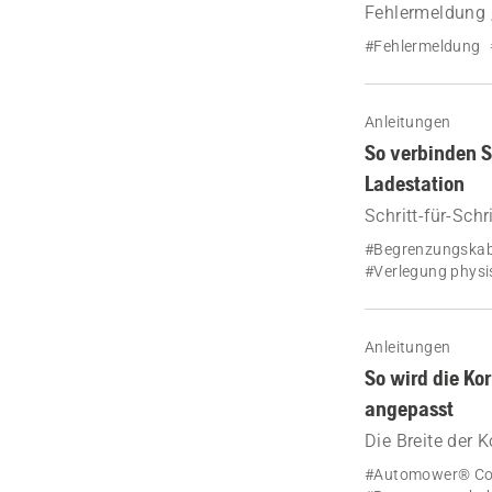
Fehlermeldung „
Sie sich unser 
#Fehlermeldung
Kabelbrüche in 
Anleitungen
So verbinden 
Ladestation
Schritt-für-Sch
Ladestation für
#Begrenzungskabe
einfache Verbi
#Verlegung physi
Anleitungen
So wird die Ko
angepasst
Die Breite der 
wird automatisc
#Automower® Co