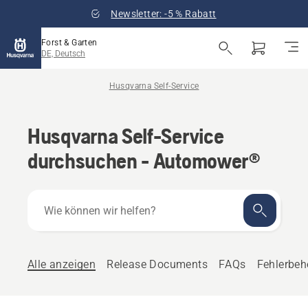
Newsletter: -5 % Rabatt
Forst & Garten
DE, Deutsch
Husqvarna Self-Service
Husqvarna Self-Service
durchsuchen - Automower®
Wie
können
wir
helfen?
Alle anzeigen
Release Documents
FAQs
Fehlerbe