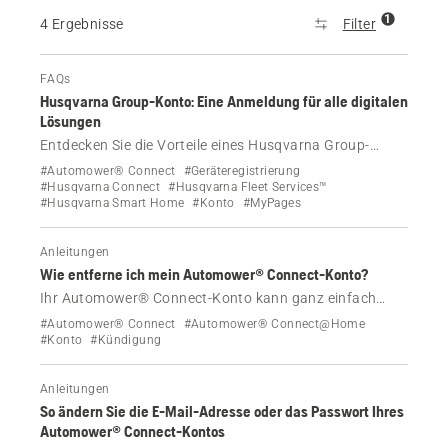
1
4 Ergebnisse
Filter
FAQs
Husqvarna Group-Konto: Eine Anmeldung für alle digitalen
Lösungen
Entdecken Sie die Vorteile eines Husqvarna Group-
Kontos – von der Verwaltung Ihres Husqvarna
#Automower® Connect
#Geräteregistrierung
Automower® bis hin zum Zugriff auf Produktdetails
#Husqvarna Connect
#Husqvarna Fleet Services™
#Husqvarna Smart Home
#Konto
#MyPages
und Handbücher. Erfahren Sie, wie Sie Ihr Konto
erstellen und verwalten, um problemlos auf die digitalen
Lösungen von Husqvarna zugreifen zu können.
Anleitungen
Wie entferne ich mein Automower® Connect-Konto?
Ihr Automower® Connect-Konto kann ganz einfach
gelöscht werden. Hier erfahren Sie wie.
#Automower® Connect
#Automower® Connect@Home
#Konto
#Kündigung
Anleitungen
So ändern Sie die E-Mail-Adresse oder das Passwort Ihres
Automower® Connect-Kontos