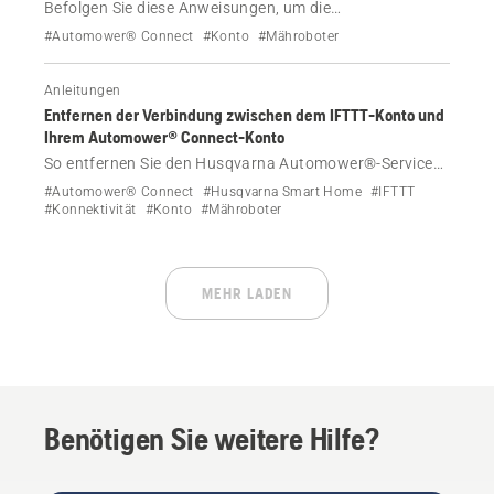
Befolgen Sie diese Anweisungen, um die
Anmeldeinformationen Ihres Automower® Connect-
#Automower® Connect
#Konto
#Mähroboter
Kontos zu aktualisieren.
Anleitungen
Entfernen der Verbindung zwischen dem IFTTT-Konto und
Ihrem Automower® Connect-Konto
So entfernen Sie den Husqvarna Automower®-Service
aus Ihrem IFTTT-Konto.
#Automower® Connect
#Husqvarna Smart Home
#IFTTT
#Konnektivität
#Konto
#Mähroboter
MEHR LADEN
Benötigen Sie weitere Hilfe?