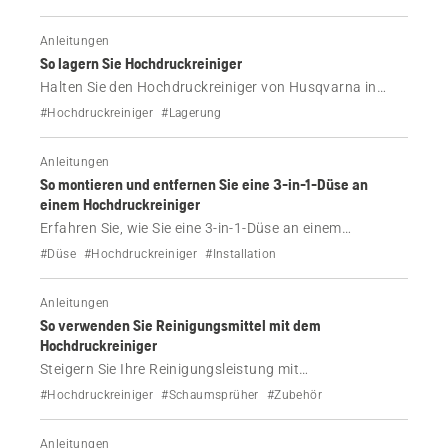
und für schnelle Reinigungsaufgaben.
Anleitungen
So lagern Sie Hochdruckreiniger
Halten Sie den Hochdruckreiniger von Husqvarna in
einwandfreiem Zustand. Erfahren Sie, wie Sie Ihren
#Hochdruckreiniger
#Lagerung
Hochdruckreiniger ordnungsgemäß lagern,
Reinigungsmittel entfernen und Schäden im Winter
Anleitungen
durch Einfrieren vermeiden.
So montieren und entfernen Sie eine 3-in-1-Düse an
einem Hochdruckreiniger
Erfahren Sie, wie Sie eine 3-in-1-Düse an einem
Husqvarna Hochdruckreiniger montieren und entfernen.
#Düse
#Hochdruckreiniger
#Installation
Befolgen Sie unsere Schritt-für-Schritt-Anleitung, um
ganz einfach zwischen den Sprüheinstellungen zu
Anleitungen
wechseln.
So verwenden Sie Reinigungsmittel mit dem
Hochdruckreiniger
Steigern Sie Ihre Reinigungsleistung mit
Reinigungsmittel! Erfahren Sie, wie Sie einen
#Hochdruckreiniger
#Schaumsprüher
#Zubehör
Schaumsprüher oder einen integrierten
Reinigungsmitteltank an Hochdruckreinigern von
Anleitungen