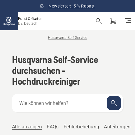
Newsletter: -5 % Rabatt
Forst & Garten
DE, Deutsch
Husqvarna Self-Service
Husqvarna Self-Service
durchsuchen -
Hochdruckreiniger
Wie
können
wir
helfen?
Alle anzeigen
FAQs
Fehlerbehebung
Anleitungen