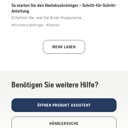
Husqvarna verwenden, um optimale Ergebnisse zu
So starten Sie den Hochdruckreiniger – Schritt-für-Schritt-
erzielen.
Anleitung
Erfahren Sie, wie Sie Ihren Husqvarna
Hochdruckreiniger ordnungsgemäß starten. Befolgen
#Hochdruckreiniger
#Starten
Sie diese einfachen Schritte zum Anschließen, Entlüften
und Einschalten des Reinigers für eine sichere und
effiziente Verwendung.
MEHR LADEN
Benötigen Sie weitere Hilfe?
ÖFFNEN PRODUKT ASSISTENT
HÄNDLERSUCHE