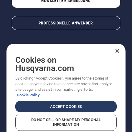
NEWSLETTER ANMELDUNG
PROFESSIONELLE ANWENDER
Cookies on
Husqvarna.com
By clicking “Accept Cookies”, you agree to the storing of
cookies on your device to enhance site navigation, analyze
© Husqvarna AB (publ). Alle Rechte vorbehalten. Bei
site usage, and assist in our marketing efforts.
den Preisangaben handelt es sich um unverbindliche
Cookie Policy
Preisempfehlungen in Euro inkl. der gesetzlichen
Mehrwertsteuer. Alle Preise sind unverbindliche
ACCEPT COOKIES
Preisempfehlungen (inkl. MwSt), es sei denn sie sind für
den direkten Kauf verfügbar.
DO NOT SELL OR SHARE MY PERSONAL
Cookie-Richtlinie
Nutzungsbedingungen
Datenschutzerklärung
INFORMATION
Impressum
Vermutete Verstöße melden