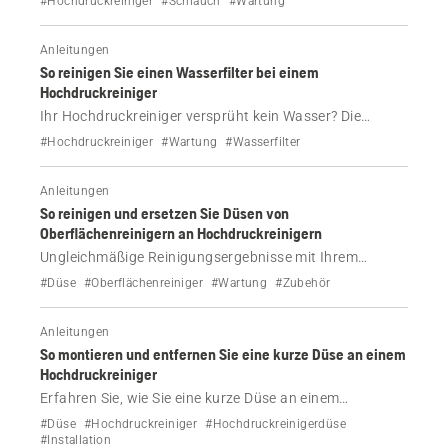
#Hochdruckreiniger
#Schlauch
#Wartung
Schritt, wie Sie den Schlauch bei Modellen mit internen
oder externen Schlauchtrommeln austauschen.
Anleitungen
So reinigen Sie einen Wasserfilter bei einem
Hochdruckreiniger
Ihr Hochdruckreiniger versprüht kein Wasser? Die
Ursache kann ein verschmutzter Wasserfilter sein.
#Hochdruckreiniger
#Wartung
#Wasserfilter
Erfahren Sie, wie Sie den Wasserfilter an Ihrem Reiniger
von Husqvarna reinigen, um eine gleichmäßige Leistung
Anleitungen
zu erhalten.
So reinigen und ersetzen Sie Düsen von
Oberflächenreinigern an Hochdruckreinigern
Ungleichmäßige Reinigungsergebnisse mit Ihrem
Oberflächenreiniger? Erfahren Sie, wie Sie die Düsen von
#Düse
#Oberflächenreiniger
#Wartung
#Zubehör
Hochdruckreinigern von Husqvarna reinigen oder
austauschen, um optimale Ergebnisse zu erzielen.
Anleitungen
So montieren und entfernen Sie eine kurze Düse an einem
Hochdruckreiniger
Erfahren Sie, wie Sie eine kurze Düse an einem
Hochdruckreiniger montieren und entfernen. Verwenden
#Düse
#Hochdruckreiniger
#Hochdruckreinigerdüse
Sie die kurze Düse zum Spülen unter niedrigem Druck
#Installation