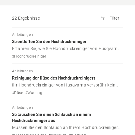
22 Ergebnisse
Filter
Anleitungen
So entlüften Sie den Hochdruckreiniger
Erfahren Sie, wie Sie Hochdruckreiniger von Husqvarna
entlüften, um Luft aus dem System zu entfernen.
#Hochdruckreiniger
Befolgen Sie unsere Schritt-für-Schritt-Anleitung für
einen sanfteren Wasserdurchfluss und eine bessere
Anleitungen
Leistung.
Reinigung der Düse des Hochdruckreinigers
Ihr Hochdruckreiniger von Husqvarna versprüht kein
Wasser? Eine verstopfte Düse kann die Ursache sein.
#Düse
#Wartung
Erfahren Sie, wie Sie eine Düse Schritt für Schritt
reinigen und dafür sorgen, dass Ihr Reiniger reibungslos
Anleitungen
läuft.
So tauschen Sie einen Schlauch an einem
Hochdruckreiniger aus
Müssen Sie den Schlauch an Ihrem Hochdruckreiniger
von Husqvarna austauschen? Erfahren Sie Schritt für