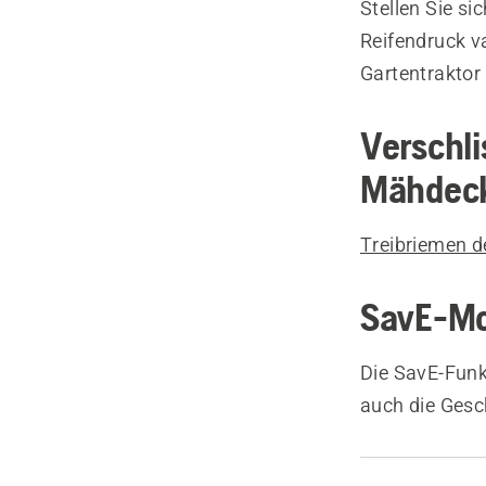
Stellen Sie sic
Reifendruck v
Gartentraktor 
Verschli
Mähdec
Treibriemen d
SavE-Mod
Die SavE-Funk
auch die Gesc