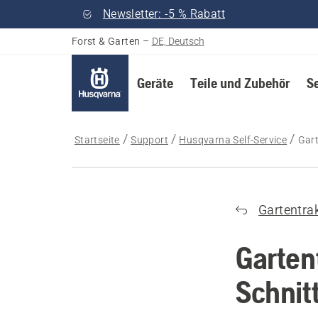
Newsletter: -5 % Rabatt
Forst & Garten
–
DE, Deutsch
Geräte
Teile und Zubehör
S
Startseite
Support
Husqvarna Self-Service
Gart
Gartentra
Garten
Schnit