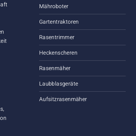
aft
Mähroboter
Gartentraktoren
d
en
Rasentrimmer
eit
Heckenscheren
Rasenmäher
Laubblasgeräte
Aufsitzrasenmäher
s,
von