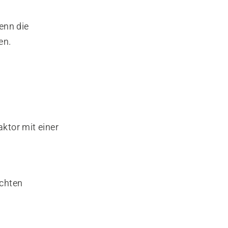
enn die
en.
ktor mit einer
echten