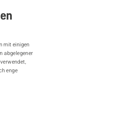
gen
n mit einigen
in abgelegener
l verwendet,
rch enge