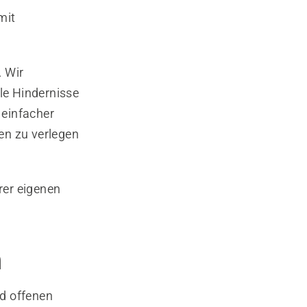
mit
. Wir
lle Hindernisse
 einfacher
en zu verlegen
rer eigenen
n
nd offenen