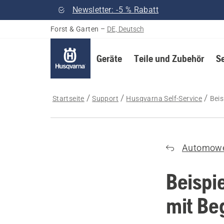
Newsletter: -5 % Rabatt
Forst & Garten
–
DE, Deutsch
Geräte
Teile und Zubehör
S
Startseite
Support
Husqvarna Self-Service
Beis
Automow
Beispi
mit Be