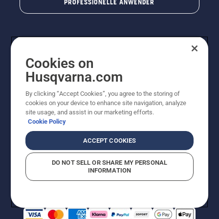
PROFESSIONELLE ANWENDER
Cookies on
Husqvarna.com
By clicking “Accept Cookies”, you agree to the storing of
cookies on your device to enhance site navigation, analyze
© Husqvarna AB (publ). Alle Rechte vorbehalten. Bei
site usage, and assist in our marketing efforts.
den Preisangaben handelt es sich um unverbindliche
Cookie Policy
Preisempfehlungen in Euro inkl. der gesetzlichen
Mehrwertsteuer. Alle Preise sind unverbindliche
ACCEPT COOKIES
Preisempfehlungen (inkl. MwSt), es sei denn sie sind für
den direkten Kauf verfügbar.
DO NOT SELL OR SHARE MY PERSONAL
Cookie-Richtlinie
Nutzungsbedingungen
Datenschutzerklärung
INFORMATION
Impressum
Vermutete Verstöße melden