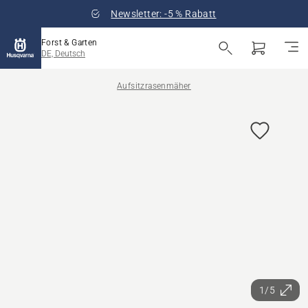
Newsletter: -5 % Rabatt
Forst & Garten
DE, Deutsch
Aufsitzrasenmäher
1/5