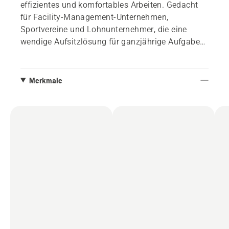
effizientes und komfortables Arbeiten. Gedacht
für Facility-Management-Unternehmen,
Sportvereine und Lohnunternehmer, die eine
wendige Aufsitzlösung für ganzjährige Aufgaben
in komplexen Bereichen suchen. Wird ohne
Mähwerk geliefert, kann aber mit 112 und 122 cm
Combi-Mähwerken ausgestattet werden.
Merkmale