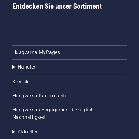
zur
Entdecken Sie unser Sortiment
Sorge.
Hier
finden
Sie eine
Schritt-
für-
Schritt-
Husqvarna MyPages
Anleitung
für die
Reparatur
Händler
eines
fleckigen
Kontakt
Rasens.
Husqvarna Karriereseite
Husqvarnas Engagement bezüglich
Nachhaltigkeit
Aktuelles