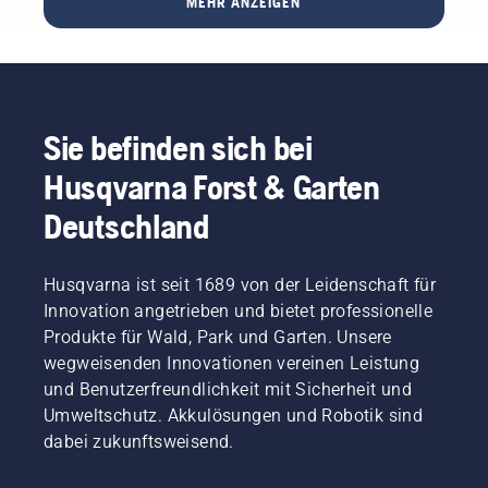
MEHR ANZEIGEN
mit
die
überhaupt
Familie
Kabine
möglich?
und
demontieren
Um eine
Freunden –
oder
Antwort
so soll
montieren.
auf diese
Ihr
Fragen
Sie befinden sich bei
Rasen
zu
sein,
finden,
Husqvarna Forst & Garten
oder?
haben
Aber
wir mit
Deutschland
was,
einem
wenn
der
trockene,
besten
Husqvarna ist seit 1689 von der Leidenschaft für
braune
Fachleute
Innovation angetrieben und bietet professionelle
Flecken
dieser
Produkte für Wald, Park und Garten. Unsere
und
Branche
wegweisenden Innovationen vereinen Leistung
Unkraut
gesprochen.
und Benutzerfreundlichkeit mit Sicherheit und
das
Erlebnis
Umweltschutz. Akkulösungen und Robotik sind
ruinieren?
dabei zukunftsweisend.
Kein
Grund