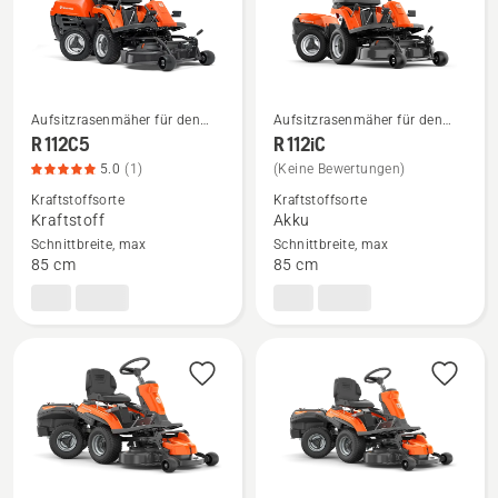
Aufsitzrasenmäher für den
Aufsitzrasenmäher für den
privaten Bereich
privaten Bereich
Mehr
Mehr
R 112C5
R 112iC
Details
Details
5.0
(1)
(Keine Bewertungen)
zu
zu
Kraftstoffsorte
Kraftstoffsorte
R 112C5
R 112iC
Kraftstoff
Akku
Schnittbreite, max
Schnittbreite, max
anzeigen,
anzeigen
85 cm
85 cm
Produktbewertung
5
von
5