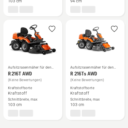
103 cm
94 cm
Aufsitzrasenmäher für den
Aufsitzrasenmäher für den
privaten Bereich
privaten Bereich
Mehr
Mehr
R 216T AWD
R 216Ts AWD
Details
Details
(Keine Bewertungen)
(Keine Bewertungen)
zu
zu
Kraftstoffsorte
Kraftstoffsorte
R 216T
R 216Ts AWD
Kraftstoff
Kraftstoff
Schnittbreite, max
Schnittbreite, max
AWD
anzeigen
103 cm
103 cm
anzeigen