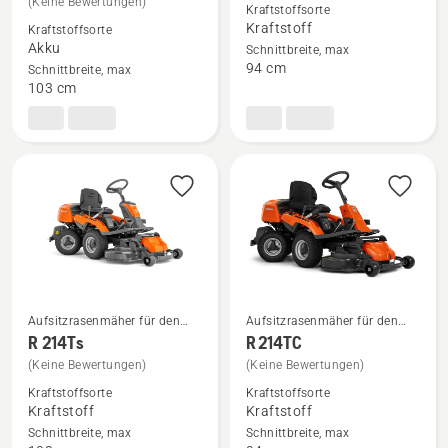
(Keine Bewertungen)
Kraftstoffsorte
zu
zu
Kraftstoff
Kraftstoffsorte
R 200iX
R 214C
Akku
Schnittbreite, max
AWD
anzeigen
94 cm
Schnittbreite, max
Dualbatterie
103 cm
anzeigen
Aufsitzrasenmäher für den
Aufsitzrasenmäher für den
privaten Bereich
privaten Bereich
Mehr
Mehr
R 214Ts
R 214TC
Details
Details
(Keine Bewertungen)
(Keine Bewertungen)
zu
zu
Kraftstoffsorte
Kraftstoffsorte
R 214Ts
R 214TC
Kraftstoff
Kraftstoff
Schnittbreite, max
Schnittbreite, max
anzeigen
anzeigen