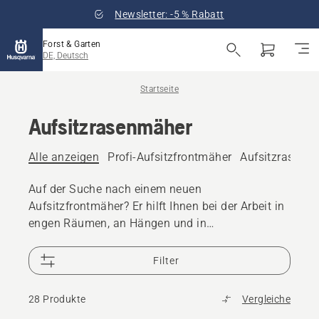
Newsletter: -5 % Rabatt
Forst & Garten
DE, Deutsch
Startseite
Aufsitzrasenmäher
Alle anzeigen
Profi-Aufsitzfrontmäher
Aufsitzrasenmä
Auf der Suche nach einem neuen
Aufsitzfrontmäher? Er hilft Ihnen bei der Arbeit in
engen Räumen, an Hängen und in
unterschiedlichem Gelände. Unser Sortiment an
Aufsitzfrontmähern wurde entwickelt, um
Filter
verschiedene Lösungen für unterschiedliche
Anforderungen zu bieten.
28 Produkte
Vergleiche