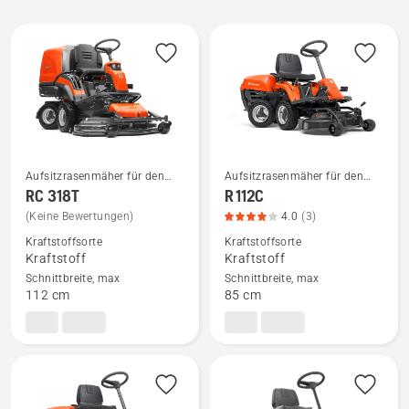
Alle
Produkte
Aufsitzrasenmäher für den
Aufsitzrasenmäher für den
privaten Bereich
privaten Bereich
Mehr
Mehr
RC 318T
R 112C
Details
Details
(Keine Bewertungen)
4.0
(3)
zu
zu
Kraftstoffsorte
Kraftstoffsorte
RC 318T
R 112C
Kraftstoff
Kraftstoff
Schnittbreite, max
Schnittbreite, max
anzeigen
anzeigen,
112 cm
85 cm
Produktbewertung
4
von
5