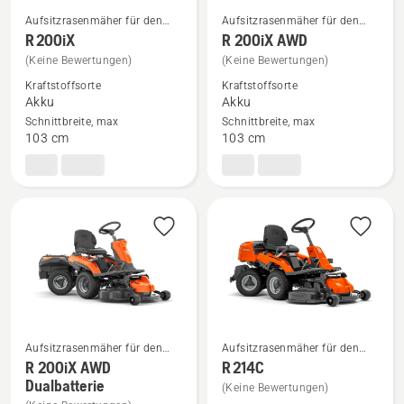
Aufsitzrasenmäher für den
Aufsitzrasenmäher für den
privaten Bereich
privaten Bereich
Mehr
Mehr
R 200iX
R 200iX AWD
Details
Details
(Keine Bewertungen)
(Keine Bewertungen)
zu
zu
Kraftstoffsorte
Kraftstoffsorte
R 200iX
R 200iX AWD
Akku
Akku
Schnittbreite, max
Schnittbreite, max
anzeigen
anzeigen
103 cm
103 cm
Aufsitzrasenmäher für den
Aufsitzrasenmäher für den
privaten Bereich
privaten Bereich
R 200iX AWD
R 214C
Mehr
Mehr
Dualbatterie
(Keine Bewertungen)
Details
Details