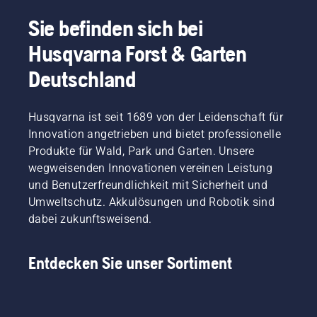
Siehe auch unsere Benutzerkategorien: 
Sie befinden sich bei
Aufsitzfrontmäher für Privatanwender
 und 
Husqvarna Forst & Garten
professionelle Aufsitzfrontmäher
. Besuchen Sie 
unseren Einkaufsleitfaden für Aufsitzfrontmäher, 
Deutschland
um die beste Lösung für Sie zu finden.
Husqvarna ist seit 1689 von der Leidenschaft für
Innovation angetrieben und bietet professionelle
Produkte für Wald, Park und Garten. Unsere
wegweisenden Innovationen vereinen Leistung
und Benutzerfreundlichkeit mit Sicherheit und
Umweltschutz. Akkulösungen und Robotik sind
dabei zukunftsweisend.
Entdecken Sie unser Sortiment