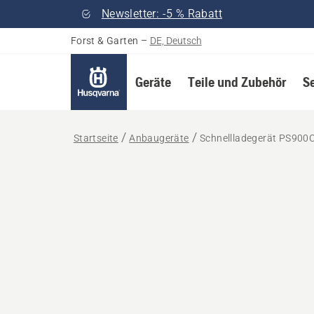
Newsletter: -5 % Rabatt
Forst & Garten
–
DE, Deutsch
Geräte
Teile und Zubehör
S
Startseite
Anbaugeräte
Schnellladegerät PS900