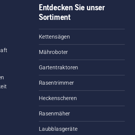
Entdecken Sie unser
Sortiment
Kettensägen
aft
Mähroboter
Gartentraktoren
d
en
Rasentrimmer
eit
Heckenscheren
Rasenmäher
Laubblasgeräte