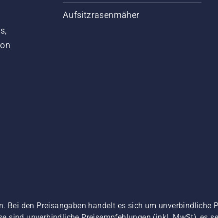
Aufsitzrasenmäher
s,
von
n. Bei den Preisangaben handelt es sich um unverbindliche 
ise sind unverbindliche Preisempfehlungen (inkl. MwSt), es se