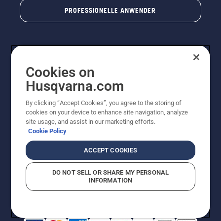
PROFESSIONELLE ANWENDER
Cookies on
Husqvarna.com
By clicking “Accept Cookies”, you agree to the storing of
cookies on your device to enhance site navigation, analyze
© Husqvarna AB (publ). Alle Rechte vorbehalten. Bei
site usage, and assist in our marketing efforts.
den Preisangaben handelt es sich um unverbindliche
Cookie Policy
Preisempfehlungen in Euro inkl. der gesetzlichen
Mehrwertsteuer. Alle Preise sind unverbindliche
ACCEPT COOKIES
Preisempfehlungen (inkl. MwSt), es sei denn sie sind für
den direkten Kauf verfügbar.
DO NOT SELL OR SHARE MY PERSONAL
Cookie-Richtlinie
Nutzungsbedingungen
Datenschutzerklärung
INFORMATION
Impressum
Vermutete Verstöße melden