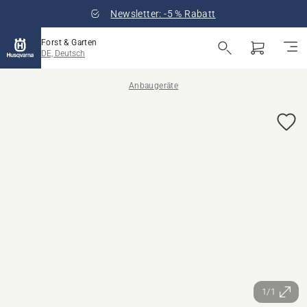
Newsletter: -5 % Rabatt
Forst & Garten
DE, Deutsch
Anbaugeräte
1/1