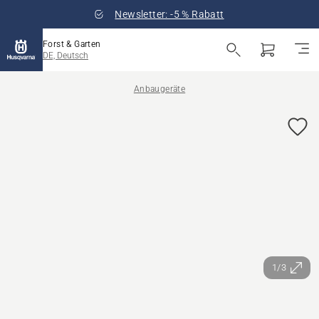
Newsletter: -5 % Rabatt
Forst & Garten
DE, Deutsch
Anbaugeräte
1/3