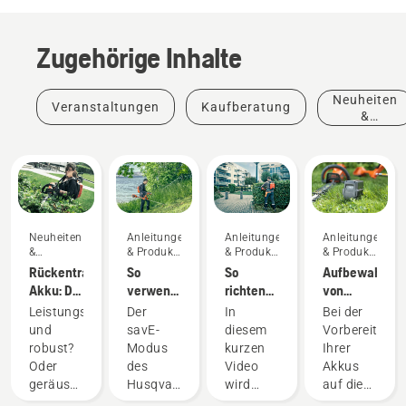
Zugehörige Inhalte
Neuheiten
Veranstaltungen
Kaufberatung
&
Produkte
Neuheiten
Anleitungen
Anleitungen
Anleitungen
&
& Produkt-
& Produkt-
& Produkt-
Produkte
Leitfäden
Leitfäden
Leitfäden
Rückentragbarer
So
So
Aufbewahren
Akku: Die
verwenden
richten
von
Revolution
Sie den
Sie den
Husqvarna-
Leistungsstark
Der
In
Bei der
bei
savE-
Akku-
Akkus
und
savE-
diesem
Vorbereitung
akkubetriebenen
Modus
Rucksack
über den
robust?
Modus
kurzen
Ihrer
Handgeräten
an Ihrem
richtig
Winter
Oder
des
Video
Akkus
Akku-
ein und
geräuscharm
Husqvarna
wird
auf die
Rasentrimmer
passen
Neuheiten
und
Akku-
erklärt,
Winterlageru