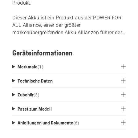
Produkt.
Dieser Akku ist ein Produkt aus der POWER FOR
ALL Alliance, einer der größten
markenübergreifenden Akku-Allianzen führender
Hersteller. Diese Akkus können für alle Produkte
verwendet werden, die Teil dieser Allianz sind*.
Geräteinformationen
Das bedeutet, dass Sie nicht mehr für jedes
Produkt eine eigene Batterie kaufen müssen.
Merkmale
(
1
)
*Bosch PSM 18 LI + Bosch ALB 18 LI sind nur mit
dem Akkutyp 1,5 Ah - 3,0 Ah kompatibel.
Technische Daten
Zubehör
(
3
)
Passt zum Modell
Anleitungen und Dokumente
(
6
)