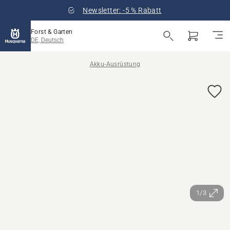
Newsletter: -5 % Rabatt
Forst & Garten
DE, Deutsch
Akku-Ausrüstung
1/3