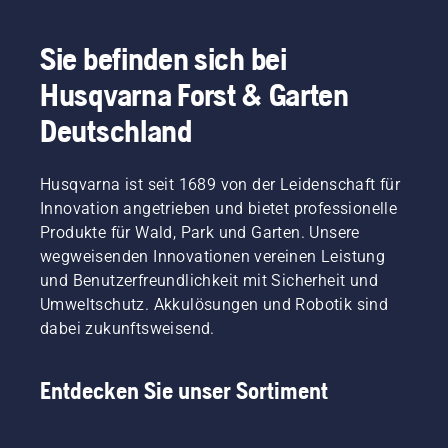
Geräte
im
beim
bequemeren
wird
Bereich
Schneiden
Sitz und
dieser
Elektro-
von
beugt
Sie befinden sich bei
Aufwand
und
leichtem
Müdigkeit
Husqvarna Forst & Garten
erheblich
akkubetriebene
Gras
vor,
reduziert.
Handgeräte
verlängern
sodass
Deutschland
bei
kann.
Sie
Husqvarna.
Drücken
länger
Sie
und
Husqvarna ist seit 1689 von der Leidenschaft für
einfach
ohne
Innovation angetrieben und bietet professionelle
auf die
Pausen
Taste
arbeiten
Produkte für Wald, Park und Garten. Unsere
am
können.
wegweisenden Innovationen vereinen Leistung
Akku-
und Benutzerfreundlichkeit mit Sicherheit und
Trimmer,
Umweltschutz. Akkulösungen und Robotik sind
um den
dabei zukunftsweisend.
savE-
Modus
ein- oder
Entdecken Sie unser Sortiment
auszuschalten.