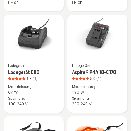
18-
anzeigen,
Li-Ion
Li-Ion
B108
Produktbewertung
anzeigen,
4.8
Produktbewertung
von
5
5
von
5
Ladegeräte
Ladegeräte
Mehr
Mehr
Ladegerät C80
Aspire® P4A 18-C170
Details
Details
4.8
(4)
5.0
(1)
zu
zu
Motorleistung
Motorleistung
Ladegerät
Aspire®
67 W
190 W
C80
P4A
Spannung
Spannung
anzeigen,
18-
100-240 V
220-240 V
Produktbewertung
C170
4.8
anzeigen,
von
Produktbewertung
5
5