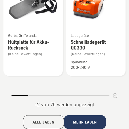
von
5
Mehr
Mehr
Gurte, Griffe und
Ladegeräte
Details
Details
Befestigungen
Hüftplatte für Akku-
Schnellladegerät
Rucksack
QC330
zu
zu
Hüftplatte
Schnellladegerät
(Keine Bewertungen)
(Keine Bewertungen)
für
QC330
Spannung
200-240 V
Akku-
anzeigen
Rucksack
anzeigen
12 von 70 werden angezeigt
ALLE LADEN
MEHR LADEN