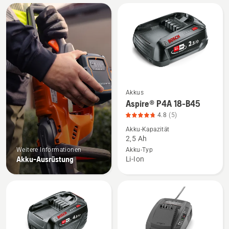
Alle
Produkte
Akkus
Mehr
Aspire® P4A 18-B45
Details
4.8
(5)
zu
Akku-Kapazität
Aspire®
2,5 Ah
P4A
Weitere Informationen
Akku-Typ
18-
Akku-Ausrüstung
Li-Ion
B45
anzeigen,
Produktbewertung
4.8
von