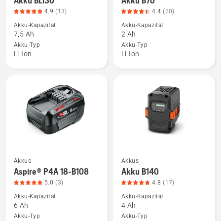
Akku BLi30
Akku B70
Details
Details
4.9
(13)
4.4
(20)
zu
zu
Akku-Kapazität
Akku-Kapazität
Akku
Akku
7,5 Ah
2 Ah
BLi30
B70
Akku-Typ
Akku-Typ
anzeigen,
anzeigen,
Li-Ion
Li-Ion
Produktbewertung
Produktbewertung
4.9
4.4
von
von
5
5
Akkus
Akkus
Mehr
Mehr
Aspire® P4A 18-B108
Akku B140
Details
Details
5.0
(3)
4.8
(17)
zu
zu
Akku-Kapazität
Akku-Kapazität
Aspire®
Akku
6 Ah
4 Ah
P4A
B140
Akku-Typ
Akku-Typ