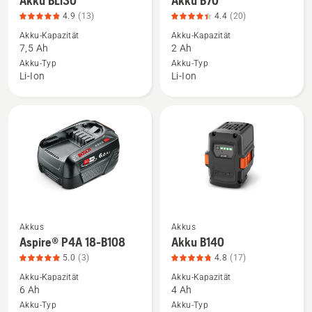
Akku BLi30
Akku B70
Details
Details
4.9
(13)
4.4
(20)
zu
zu
Akku-Kapazität
Akku-Kapazität
Akku
Akku
7,5 Ah
2 Ah
BLi30
B70
Akku-Typ
Akku-Typ
anzeigen,
anzeigen,
Li-Ion
Li-Ion
Produktbewertung
Produktbewertung
4.9
4.4
von
von
5
5
Akkus
Akkus
Mehr
Mehr
Aspire® P4A 18-B108
Akku B140
Details
Details
5.0
(3)
4.8
(17)
zu
zu
Akku-Kapazität
Akku-Kapazität
Aspire®
Akku
6 Ah
4 Ah
P4A
B140
Akku-Typ
Akku-Typ