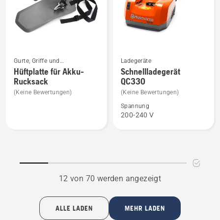
von
5
Mehr
Mehr
Gurte, Griffe und
Ladegeräte
Details
Details
Befestigungen
Hüftplatte für Akku-
Schnellladegerät
Rucksack
QC330
zu
zu
Hüftplatte
Schnellladegerät
(Keine Bewertungen)
(Keine Bewertungen)
für
QC330
Spannung
200-240 V
Akku-
anzeigen
Rucksack
anzeigen
12 von 70 werden angezeigt
ALLE LADEN
MEHR LADEN