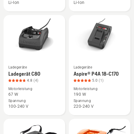
18-
anzeigen,
Li-Ion
Li-Ion
B108
Produktbewertung
anzeigen,
4.8
Produktbewertung
von
5
5
von
5
Ladegeräte
Ladegeräte
Mehr
Mehr
Ladegerät C80
Aspire® P4A 18-C170
Details
Details
4.8
(4)
5.0
(1)
zu
zu
Motorleistung
Motorleistung
Ladegerät
Aspire®
67 W
190 W
C80
P4A
Spannung
Spannung
anzeigen,
18-
100-240 V
220-240 V
Produktbewertung
C170
4.8
anzeigen,
von
Produktbewertung
5
5