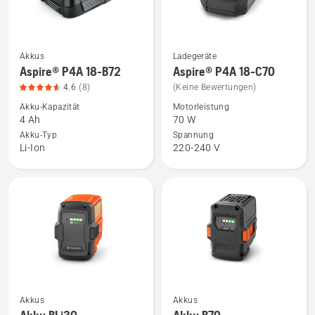
5
Akkus
Ladegeräte
Mehr
Mehr
Aspire® P4A 18-B72
Aspire® P4A 18-C70
Details
Details
4.6
(8)
(Keine Bewertungen)
zu
zu
Akku-Kapazität
Motorleistung
Aspire®
Aspire®
4 Ah
70 W
P4A
P4A
Akku-Typ
Spannung
18-
18-
Li-Ion
220-240 V
B72
C70
anzeigen,
anzeigen
Produktbewertung
4.6
von
5
Akkus
Akkus
Mehr
Mehr