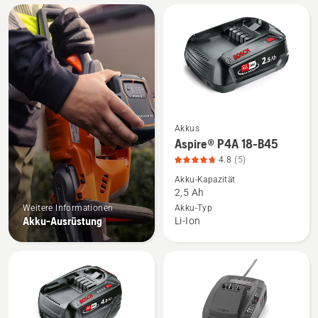
Alle
Produkte
Akkus
Mehr
Aspire® P4A 18-B45
Details
4.8
(5)
zu
Akku-Kapazität
Aspire®
2,5 Ah
P4A
Weitere Informationen
Akku-Typ
18-
Akku-Ausrüstung
Li-Ion
B45
anzeigen,
Produktbewertung
4.8
von