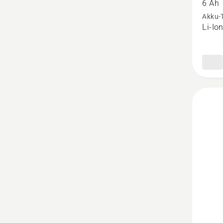
6 Ah
18-
Akku-
Li-Io
B108
anzeige
Produk
5
von
5