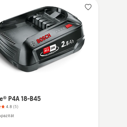
re® P4A 18-B45
4.8
(5)
pazität