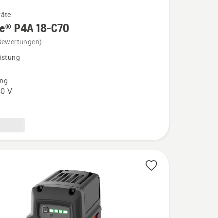
räte
re® P4A 18-C70
Bewertungen)
istung
ng
0 V
n