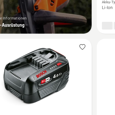
18-
Akku-T
Li-Ion
B45
anzeigen
re Informationen
Produkt
-Ausrüstung
4.8
von
5