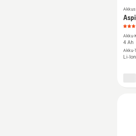
Mehr
Akkus
Details
Asp
zu
Aspire
Akku-
P4A
4 Ah
18-
Akku-
Li-Io
B72
anzeige
Produk
4.6
von
5