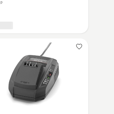
yp
,
bewertung