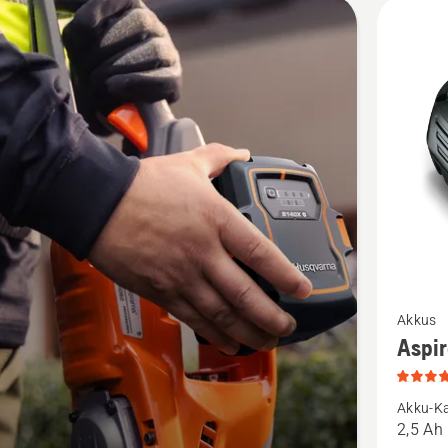
kte
Mehr
Akkus
Details
Aspi
zu
Aspire®
Akku-Ka
P4A
2,5 Ah