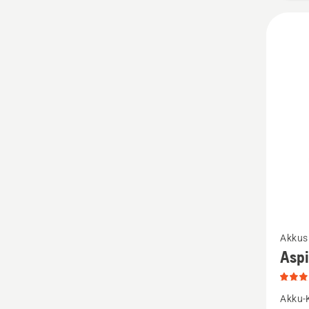
Mehr
Akkus
Details
Asp
zu
Aspire
Akku-
P4A