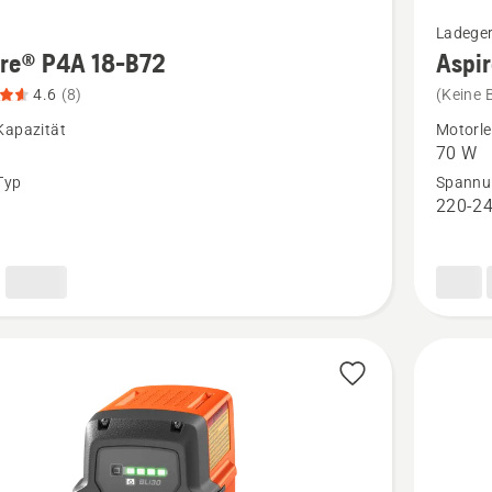
Mehr
Ladege
Details
ire® P4A 18-B72
Aspi
zu
4.6
(8)
(Keine 
®
Aspire®
Kapazität
Motorle
P4A
70 W
18-
Typ
Spannu
n
220-24
C70
n,
anzeige
tbewertung