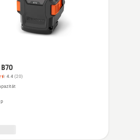
 B70
4.4
(20)
pazität
,
yp
bewertung