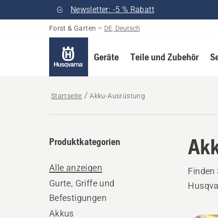
Newsletter: -5 % Rabatt
Forst & Garten
–
DE, Deutsch
Geräte
Teile und Zubehör
S
Startseite
Akku-Ausrüstung
Akk
Produktkategorien
Alle anzeigen
Finden 
Gurte, Griffe und
Husqva
Befestigungen
Akkus