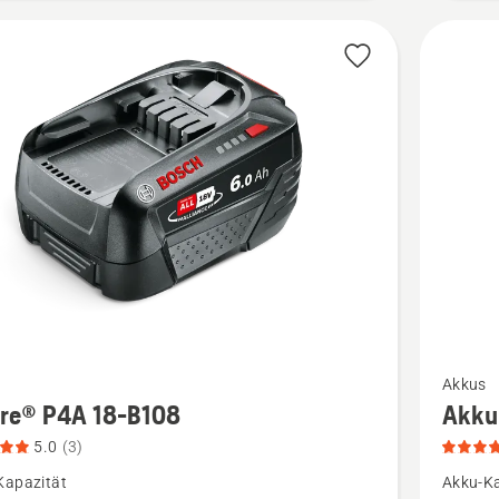
Mehr
Akkus
Details
ire® P4A 18-B108
Akku
zu
5.0
(3)
®
Akku
Kapazität
Akku-Ka
B140