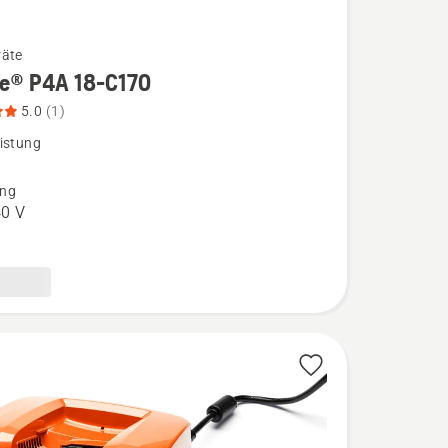
räte
re® P4A 18-C170
5.0
(1)
istung
ng
0 V
,
bewertung