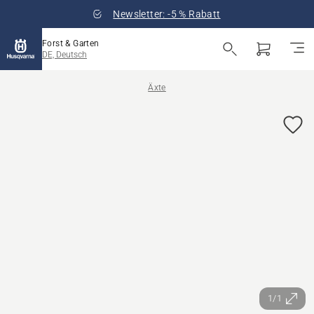
Newsletter: -5 % Rabatt
Forst & Garten
DE, Deutsch
Äxte
1/1