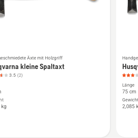
Mehr
eschmiedete Äxte mit Holzgriff
Handges
Details
varna kleine Spaltaxt
Husq
zu
3.5
(2)
rna
Husqvar
Länge
Spaltaxt
m
75 cm
t
anzeigen
ht
Gewich
 kg
2,085 
n,
Produkt
tbewertung
3
von
5