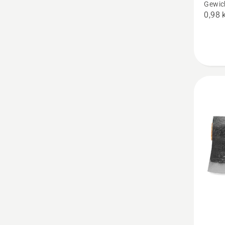
anzeig
Gewic
0,98 