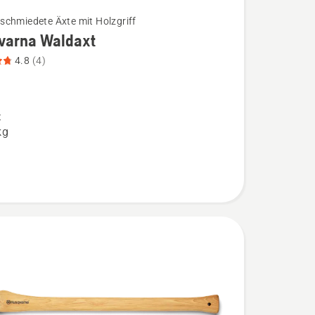
chmiedete Äxte mit Holzgriff
varna Waldaxt
4.8
(4)
na
,
t
kg
bewertung