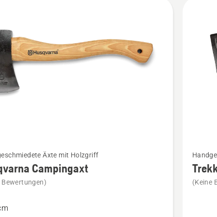
kte
Mehr
eschmiedete Äxte mit Holzgriff
Handges
Details
qvarna Campingaxt
Trekk
zu
e Bewertungen)
(Keine 
rna
Trekking
gaxt
und
 cm