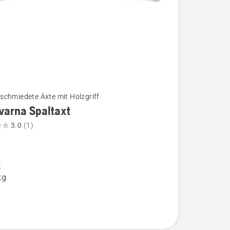
chmiedete Äxte mit Holzgriff
varna Spaltaxt
3.0
(1)
na
,
t
kg
bewertung