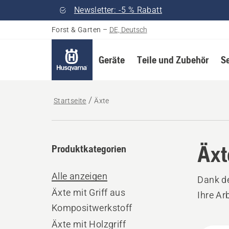
Newsletter: -5 % Rabatt
Forst & Garten
–
DE, Deutsch
Geräte
Teile und Zubehör
S
Startseite
Äxte
Äxt
Produktkategorien
Alle anzeigen
Dank de
Äxte mit Griff aus
Ihre Ar
Kompositwerkstoff
Äxte mit Holzgriff