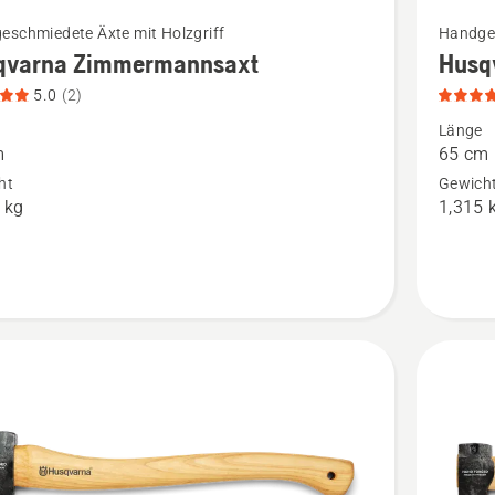
Mehr
eschmiedete Äxte mit Holzgriff
Handges
Details
qvarna Zimmermannsaxt
Husq
zu
5.0
(2)
rna
Husqvar
Länge
rmannsaxt
Waldaxt
m
65 cm
n,
anzeigen
ht
Gewich
 kg
1,315 
tbewertung
Produkt
4.8
von
5