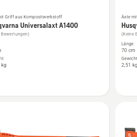
Mehr
it Griff aus Kompositwerkstoff
Äxte mi
Details
qvarna Universalaxt A1400
Husq
zu
e Bewertungen)
(Keine 
rna
Husqvar
Länge
alaxt
Universa
m
70 cm
A2400
ht
Gewich
 kg
2,51 k
en
anzeige