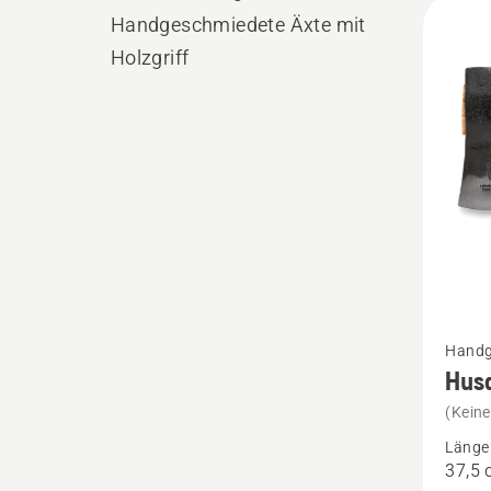
Alle
Handgeschmiedete Äxte mit
Produ
Holzgriff
Mehr
Handg
Details
Hus
zu
(Kein
Husqva
Länge
Campin
37,5