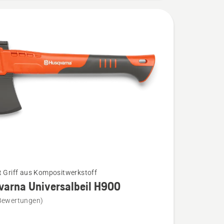
t Griff aus Kompositwerkstoff
varna Universalbeil H900
Bewertungen)
na
lbeil