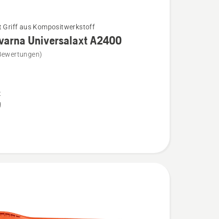
t Griff aus Kompositwerkstoff
varna Universalaxt A2400
Bewertungen)
na
laxt
t
g
n