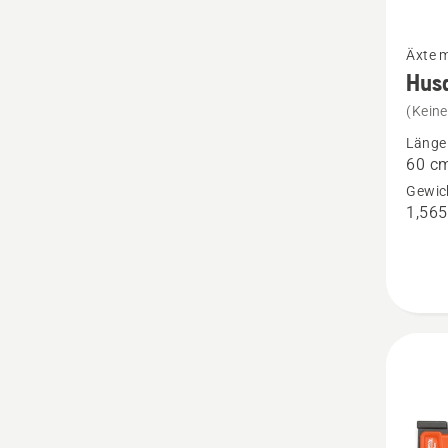
Mehr
Äxte m
Details
Hus
zu
(Kein
Husqva
Länge
Univers
60 c
A1400
Gewic
1,565
anzeig