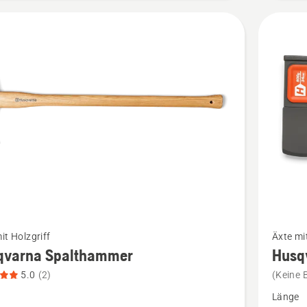
Mehr
it Holzgriff
Äxte mi
Details
qvarna Spalthammer
Husq
zu
5.0
(2)
(Keine 
rna
Husqvar
Länge
ammer
Universa