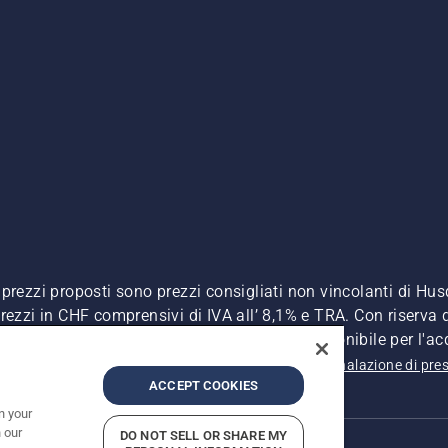
. I prezzi proposti sono prezzi consigliati non vincolanti di H
, prezzi in CHF comprensivi di IVA all’ 8,1% e TRA. Con riserva d
A inclusa), a meno che il prodotto non sia disponibile per l'ac
 sulla privacy
Riferimenti
CGVF Negozio online
Segnalazione di pres
ACCEPT COOKIES
n your
 our
DO NOT SELL OR SHARE MY