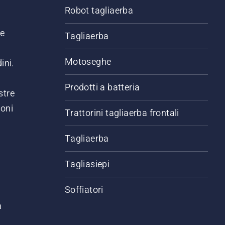
Robot tagliaerba
ne
Tagliaerba
Motoseghe
ini.
Prodotti a batteria
stre
ioni
Trattorini tagliaerba frontali
.
Tagliaerba
Tagliasiepi
Soffiatori
a