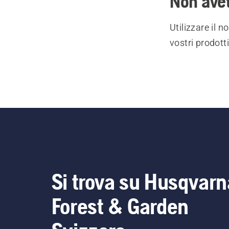
Non avet
Utilizzare il 
vostri prodott
Si trova su Husqvarn
Forest & Garden