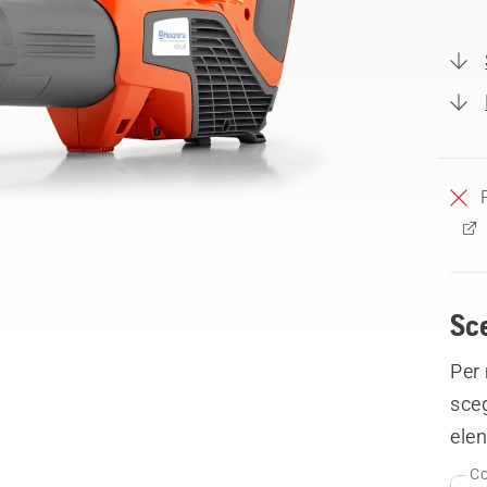
Sce
Per 
sceg
elen
Co