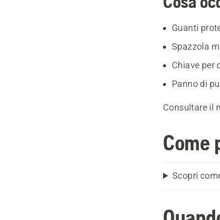
Cosa oc
Guanti prote
Spazzola me
Chiave per 
Panno di pul
Consultare il 
Come p
Scopri come 
Quando