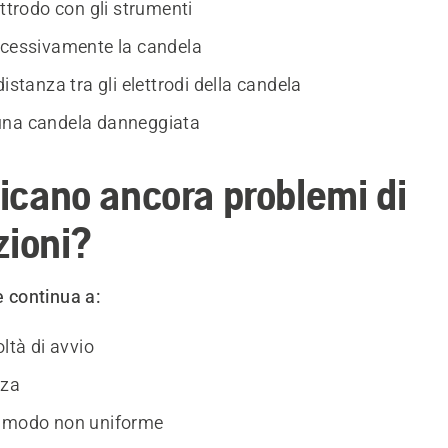
ettrodo con gli strumenti
ccessivamente la candela
distanza tra gli elettrodi della candela
una candela danneggiata
ficano ancora problemi di
zioni?
re continua a:
oltà di avvio
nza
n modo non uniforme