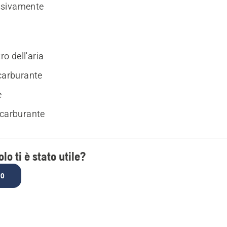
sivamente
tro dell'aria
 carburante
e
 carburante
lo ti è stato utile?
NO