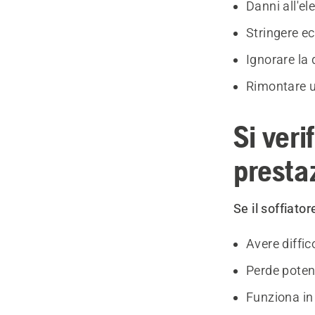
Danni all'el
Stringere e
Ignorare la 
Rimontare 
Si veri
presta
Se il soffiato
Avere diffic
Perde pote
Funziona i