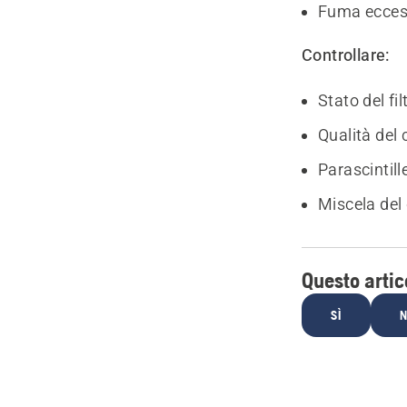
Fuma ecces
Controllare:
Stato del fil
Qualità del
Parascintill
Miscela del
Questo artico
SÌ