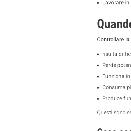
Lavorare in 
Quando
Controllare la
risulta diffi
Perde pote
Funziona in
Consuma più
Produce fu
Questi sono s