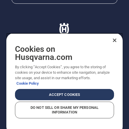
Cookies on
Husqvarna.com
© Husqvarna AB (publ). Tutti i diritti riservati. I prezzi
proposti sono prezzi consigliati non vincolanti di
By clicking “Accept Cookies”, you agree to the storing of
Husqvarna Schweiz AG per i rivenditori specializzati
cookies on your device to enhance site navigation, analyze
aderenti all’iniziativa, prezzi in CHF comprensivi di IVA
site usage, and assist in our marketing efforts.
all’ 8,1% e TRA. Con riserva di modifica. Tutti i prezzi
Cookie Policy
indicati sono prezzi al dettaglio consigliati (IVA inclusa),
a meno che il prodotto non sia disponibile per l'acquisto
ACCEPT COOKIES
diretto.
Informativa sui cookie
Termini di utilizzo
DO NOT SELL OR SHARE MY PERSONAL
Informativa sulla privacy
Riferimenti
CGVF Negozio online
INFORMATION
Segnalazione di presunte violazioni