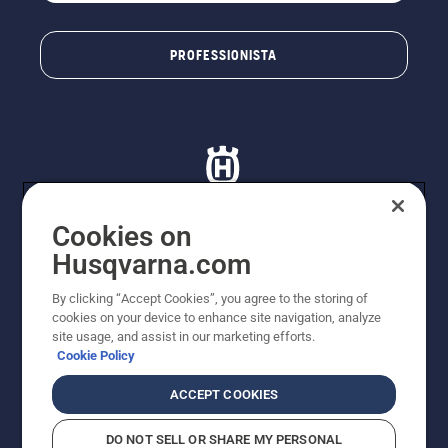
PROFESSIONISTA
Cookies on
Husqvarna.com
© Husqvarna AB (publ). Tutti i diritti riservati. I prezzi
proposti sono prezzi consigliati non vincolanti di
By clicking “Accept Cookies”, you agree to the storing of
Husqvarna Schweiz AG per i rivenditori specializzati
cookies on your device to enhance site navigation, analyze
aderenti all’iniziativa, prezzi in CHF comprensivi di IVA
site usage, and assist in our marketing efforts.
all’ 8,1% e TRA. Con riserva di modifica. Tutti i prezzi
Cookie Policy
indicati sono prezzi al dettaglio consigliati (IVA inclusa),
a meno che il prodotto non sia disponibile per l'acquisto
ACCEPT COOKIES
diretto.
Informativa sui cookie
Termini di utilizzo
DO NOT SELL OR SHARE MY PERSONAL
Informativa sulla privacy
Riferimenti
CGVF Negozio online