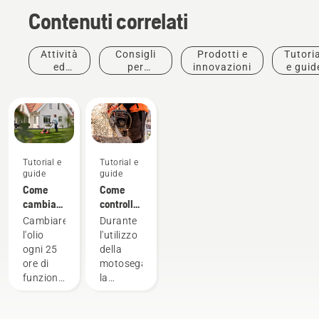
Contenuti correlati
Attività
Consigli
Prodotti e
Tutoria
ed
per
innovazioni
e guid
eventi
l'acquisto
Tutorial e
Tutorial e
guide
guide
Come
Come
cambiare
controllare
l'olio nel
la
Cambiare
Durante
tagliaerba
corretta
l'olio
l'utilizzo
Husqvarna
lubrificazione
ogni 25
della
della
ore di
motosega,
catena
funzionamento
la
sulla
o ogni
lubrificazione
motosega
stagione.
della