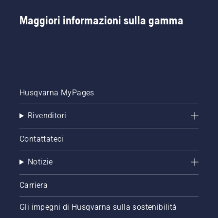
le
istruzioni
Maggiori informazioni sulla gamma
contenute
in
questo
breve
video per
imparare
come
Husqvarna MyPages
verificare
il
corretto
Rivenditori
funzionamento
del
Contattateci
sistema
di
Notizie
lubrificazione
della
catena
Carriera
per
motosega.
Gli impegni di Husqvarna sulla sostenibilità
Controllare