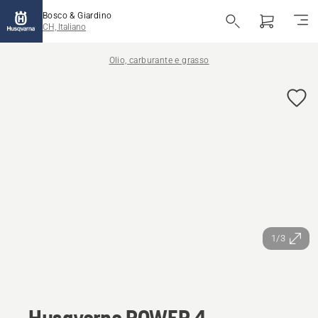
Bosco & Giardino
CH, Italiano
Olio, carburante e grasso
1/3
Husqvarna POWER 4