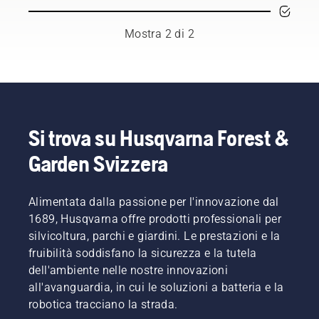
Potrebbe
catena è
essere
importante
necessario
per
Mostra 2 di 2
sostituire
evitarne
l'olio con
il
maggiore
surriscaldamento
frequenza
durante
in
il taglio e
ambienti
garantire
polverosi
che si
Si trova su Husqvarna Forest &
e
muova
Garden Svizzera
sporchi.
intorno
Esistono
alla
due
barra
modi per
Alimentata dalla passione per l'innovazione dal
senza
scaricare
attrito.
1689, Husqvarna offre prodotti professionali per
l'olio,
Ciò
silvicoltura, parchi e giardini. Le prestazioni e la
entrambi
prolunga
fruibilità soddisfano la sicurezza e la tutela
mostrati
la durata
dell'ambiente nelle nostre innovazioni
in
di barra
questo
all'avanguardia, in cui le soluzioni a batteria e la
e
video.
catena.
robotica tracciano la strada.
Seguire