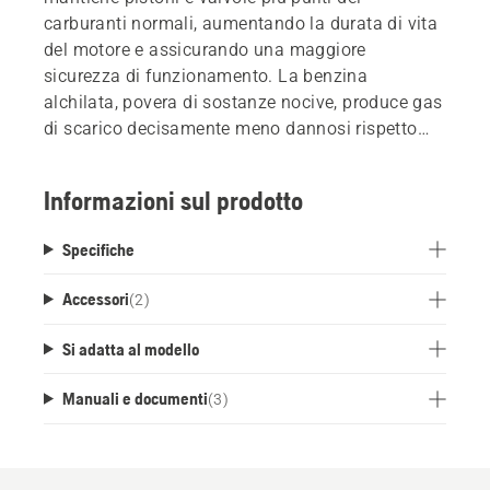
carburanti normali, aumentando la durata di vita
del motore e assicurando una maggiore
sicurezza di funzionamento. La benzina
alchilata, povera di sostanze nocive, produce gas
di scarico decisamente meno dannosi rispetto
alle emissioni della benzina comune e rispetta la
salute e la natura. Husqvarna Power è
Informazioni sul prodotto
praticamente priva di idrocarburi aromatici,
benzene, toluene, zolfo e olefine.
Specifiche
Accessori
(
2
)
Si adatta al modello
Manuali e documenti
(
3
)