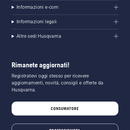
prima di
Informazioni e-com
tutto il
livello
dell'olio.
Informazioni legali
Avviare
la
Altre sedi Husqvarna
motosega
e
accertarsi
che il
freno
Rimanete aggiornati!
della
catena
Registratevi oggi stesso per ricevere
sia
aggiornamenti, novità, consigli e offerte da
disinserito.
Far
Husqvarna.
girare il
motore
della
CONSUMATORE
motosega
a pochi
centimetri
dal