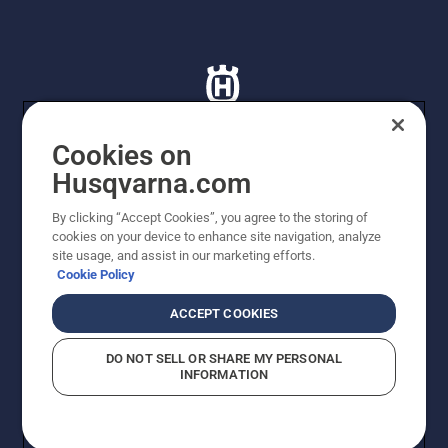
Cookies on
Husqvarna.com
© Husqvarna AB (publ). Tutti i diritti riservati. I prezzi
proposti sono prezzi consigliati non vincolanti di
By clicking “Accept Cookies”, you agree to the storing of
Husqvarna Schweiz AG per i rivenditori specializzati
cookies on your device to enhance site navigation, analyze
aderenti all’iniziativa, prezzi in CHF comprensivi di IVA
site usage, and assist in our marketing efforts.
all’ 8,1% e TRA. Con riserva di modifica. Tutti i prezzi
Cookie Policy
indicati sono prezzi al dettaglio consigliati (IVA inclusa),
a meno che il prodotto non sia disponibile per l'acquisto
ACCEPT COOKIES
diretto.
Informativa sui cookie
Termini di utilizzo
DO NOT SELL OR SHARE MY PERSONAL
Informativa sulla privacy
Riferimenti
CGVF Negozio online
INFORMATION
Segnalazione di presunte violazioni