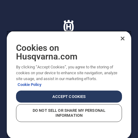
Cookies on
Husqvarna.com
© Husqvarna AB (publ). Tutti i diritti riservati. I prezzi
proposti sono prezzi consigliati non vincolanti di
By clicking “Accept Cookies”, you agree to the storing of
Husqvarna Schweiz AG per i rivenditori specializzati
cookies on your device to enhance site navigation, analyze
aderenti all’iniziativa, prezzi in CHF comprensivi di IVA
site usage, and assist in our marketing efforts.
all’ 8,1% e TRA. Con riserva di modifica. Tutti i prezzi
Cookie Policy
indicati sono prezzi al dettaglio consigliati (IVA inclusa),
a meno che il prodotto non sia disponibile per l'acquisto
ACCEPT COOKIES
diretto.
Informativa sui cookie
Termini di utilizzo
DO NOT SELL OR SHARE MY PERSONAL
Informativa sulla privacy
Riferimenti
CGVF Negozio online
INFORMATION
Segnalazione di presunte violazioni