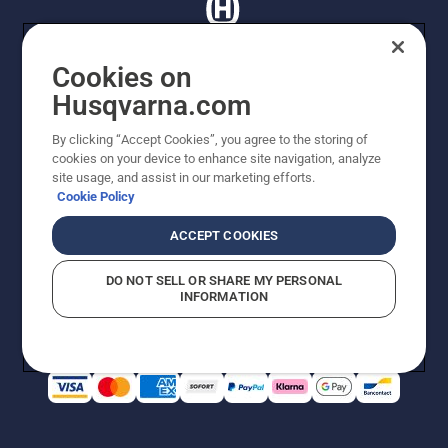
Cookies on
Husqvarna.com
© Husqvarna AB (publ). Tutti i diritti riservati. I prezzi
proposti sono prezzi consigliati non vincolanti di
By clicking “Accept Cookies”, you agree to the storing of
Husqvarna Schweiz AG per i rivenditori specializzati
cookies on your device to enhance site navigation, analyze
aderenti all’iniziativa, prezzi in CHF comprensivi di IVA
site usage, and assist in our marketing efforts.
all’ 8,1% e TRA. Con riserva di modifica. Tutti i prezzi
Cookie Policy
indicati sono prezzi al dettaglio consigliati (IVA inclusa),
a meno che il prodotto non sia disponibile per l'acquisto
ACCEPT COOKIES
diretto.
Informativa sui cookie
Termini di utilizzo
DO NOT SELL OR SHARE MY PERSONAL
Informativa sulla privacy
Riferimenti
CGVF Negozio online
INFORMATION
Segnalazione di presunte violazioni