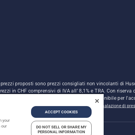
. I prezzi proposti sono prezzi consigliati non vincolanti di H
, prezzi in CHF comprensivi di IVA all’ 8,1% e TRA. Con riserva d
A inclusa), a meno che il prodotto non sia disponibile per l'ac
 sulla privacy
Riferimenti
CGVF Negozio online
Segnalazione di pres
ACCEPT COOKIES
n your
 our
DO NOT SELL OR SHARE MY
PERSONAL INFORMATION