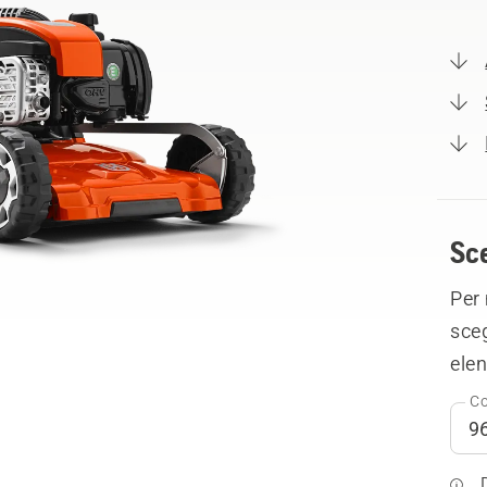
Sce
Per 
sceg
elen
Co