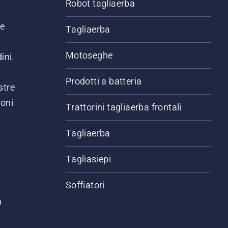
Robot tagliaerba
ne
Tagliaerba
Motoseghe
ini.
Prodotti a batteria
stre
ioni
Trattorini tagliaerba frontali
.
Tagliaerba
Tagliasiepi
Soffiatori
a