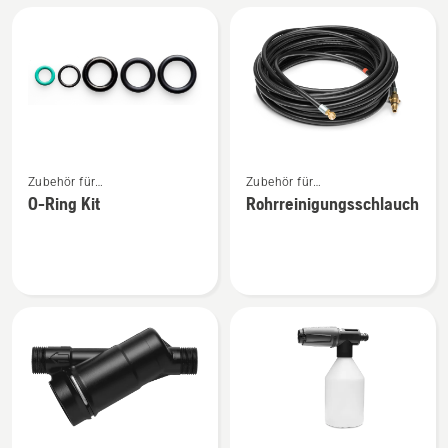
Mehr
Mehr
Zubehör für
Zubehör für
Details
Details
Hochdruckreiniger
Hochdruckreiniger
O-Ring Kit
Rohrreinigungsschlauch
zu
zu
O-
Rohrreinigungsschlauch
Ring
anzeigen
Kit
anzeigen