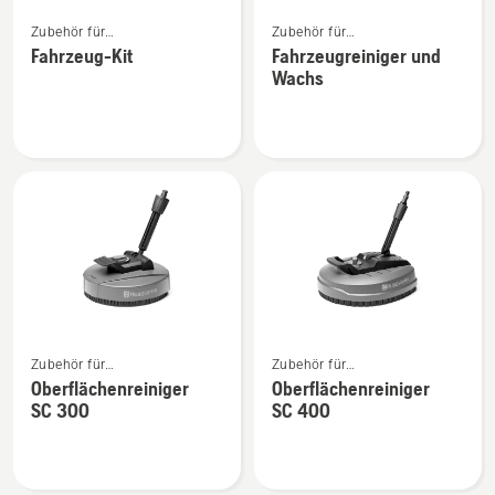
Mehr
Mehr
Zubehör für
Zubehör für
Details
Details
Hochdruckreiniger
Hochdruckreiniger
Fahrzeug-Kit
Fahrzeugreiniger und
zu
zu
Wachs
Fahrzeug-
Fahrzeugreiniger
Kit
und
anzeigen
Wachs
anzeigen
Mehr
Mehr
Zubehör für
Zubehör für
Details
Details
Hochdruckreiniger
Hochdruckreiniger
Oberflächenreiniger
Oberflächenreiniger
zu
zu
SC 300
SC 400
Oberflächenreiniger
Oberflächenreiniger
SC 300
SC 400
anzeigen
anzeigen