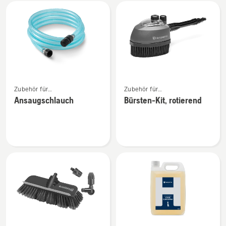
Alle
Produkte
Mehr
Mehr
Zubehör für
Zubehör für
Details
Details
Hochdruckreiniger
Hochdruckreiniger
Ansaugschlauch
Bürsten-Kit, rotierend
zu
zu
Ansaugschlauch
Bürsten-
anzeigen
Kit,
rotierend
anzeigen