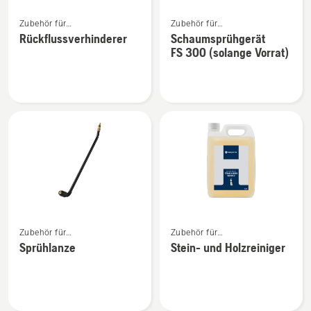
Mehr
Mehr
Zubehör für
Zubehör für
Details
Details
Hochdruckreiniger
Hochdruckreiniger
Rückflussverhinderer
Schaumsprühgerät
zu
zu
FS 300 (solange Vorrat)
Rückflussverhinderer
Schaumsprühgerät
anzeigen
FS 300
(solange
Vorrat)
anzeigen
Mehr
Mehr
Zubehör für
Zubehör für
Details
Details
Hochdruckreiniger
Hochdruckreiniger
Sprühlanze
Stein- und Holzreiniger
zu
zu
Sprühlanze
Stein-
anzeigen
und
Holzreiniger