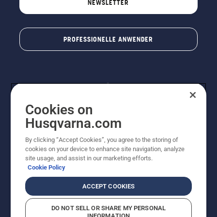
NEWSLETTER
PROFESSIONELLE ANWENDER
Cookies on
Husqvarna.com
By clicking “Accept Cookies”, you agree to the storing of
© Husqvarna® AB (publ). Alle Rechte vorbehalten. Die
cookies on your device to enhance site navigation, analyze
Preisangaben sind unverbindliche Preisempfehlungen
site usage, and assist in our marketing efforts.
von Husqvarna Schweiz AG an den teilnehmenden
Cookie Policy
Fachhandel, Preise in CHF inklusive 8,1% MWST und
VRG. Änderungen vorbehalten. Alle Preise sind
ACCEPT COOKIES
unverbindliche Preisempfehlungen (inkl. MwSt), es sei
denn sie sind für den direkten Kauf verfügbar.
DO NOT SELL OR SHARE MY PERSONAL
Cookie-Richtlinie
Nutzungsbedingungen
Datenschutzerklärung
INFORMATION
Imprint
Vermutete Verstöße melden