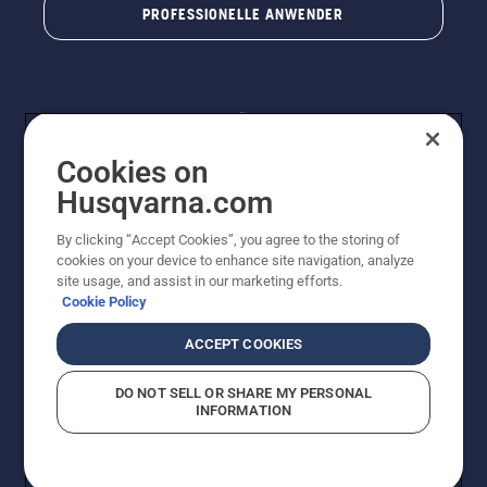
PROFESSIONELLE ANWENDER
Cookies on
Husqvarna.com
By clicking “Accept Cookies”, you agree to the storing of
© Husqvarna® AB (publ). Alle Rechte vorbehalten. Die
cookies on your device to enhance site navigation, analyze
Preisangaben sind unverbindliche Preisempfehlungen
site usage, and assist in our marketing efforts.
von Husqvarna Schweiz AG an den teilnehmenden
Cookie Policy
Fachhandel, Preise in CHF inklusive 8,1% MWST und
VRG. Änderungen vorbehalten. Alle Preise sind
ACCEPT COOKIES
unverbindliche Preisempfehlungen (inkl. MwSt), es sei
denn sie sind für den direkten Kauf verfügbar.
DO NOT SELL OR SHARE MY PERSONAL
Cookie-Richtlinie
Nutzungsbedingungen
Datenschutzerklärung
INFORMATION
Imprint
Vermutete Verstöße melden