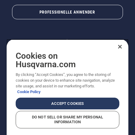
PROFESSIONELLE ANWENDER
Cookies on
Husqvarna.com
By clicking “Accept Cookies”, you agree to the storing of
© Husqvarna® AB (publ). Alle Rechte vorbehalten. Die
cookies on your device to enhance site navigation, analyze
Preisangaben sind unverbindliche Preisempfehlungen
site usage, and assist in our marketing efforts.
von Husqvarna Schweiz AG an den teilnehmenden
Cookie Policy
Fachhandel, Preise in CHF inklusive 8,1% MWST und
VRG. Änderungen vorbehalten. Alle Preise sind
ACCEPT COOKIES
unverbindliche Preisempfehlungen (inkl. MwSt), es sei
denn sie sind für den direkten Kauf verfügbar.
DO NOT SELL OR SHARE MY PERSONAL
Cookie-Richtlinie
Nutzungsbedingungen
Datenschutzerklärung
INFORMATION
Imprint
Vermutete Verstöße melden