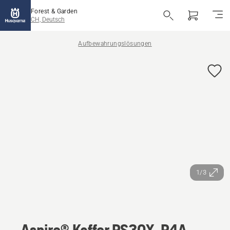
Forest & Garden
CH, Deutsch
Aufbewahrungslösungen
1/3
Aspire® Koffer PS30X-P4A