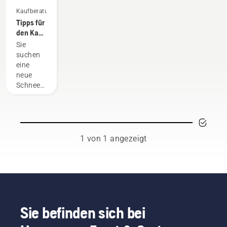
Kaufberatung
Tipps für
den Kauf
der
Sie
passenden
suchen
Schneefräse
eine
neue
Schneefräse?
Hier sind
ein paar
Dinge,
die Sie
vor dem
1 von 1 angezeigt
Kauf
beachten
sollten.
Sie befinden sich bei