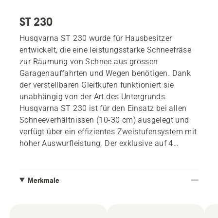
ST 230
Husqvarna ST 230 wurde für Hausbesitzer
entwickelt, die eine leistungsstarke Schneefräse
zur Räumung von Schnee aus grossen
Garagenauffahrten und Wegen benötigen. Dank
der verstellbaren Gleitkufen funktioniert sie
unabhängig von der Art des Untergrunds.
Husqvarna ST 230 ist für den Einsatz bei allen
Schneeverhältnissen (10-30 cm) ausgelegt und
verfügt über ein effizientes Zweistufensystem mit
hoher Auswurfleistung. Der exklusive auf 4
Stufen höhenverstellbare Griff ermöglicht ein
komfortables Arbeiten. Friktionsantrieb,
Servolenkung und extra grosse Räder sorgen für
Merkmale
einen reibungslosen Betrieb. Ausgestattet mit
LED-Scheinwerfern und Elektrostarter.