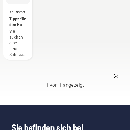
Kaufberatung
Tipps für
den Kauf
der
Sie
passenden
suchen
Schneefräse
eine
neue
Schneefräse?
Hier sind
ein paar
Dinge,
die Sie
vor dem
1 von 1 angezeigt
Kauf
beachten
sollten.
Sie befinden sich bei